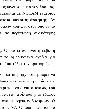
υς κινδύνους για τον λαό μας.
εσμεύεται με ΝΟΤΑΜ εναέριος
λαίσια κάποιας άσκησης
. Αν
τοϊκών κρατών, στον οποίον το
ι σε περίπτωση γενικότερης
ς. Όποια κι αν είναι η έκβασή
α τα αμερικανικά σχέδια για
το “πιστόλι στον κρόταφο”.
 πολιτική της, ούτε μπορεί να
σων αποστάσεων, η οποία είναι
ρέπει να είναι ο στόχος του
αντίθετη περίπτωση, το έδαφος
άλιστα- πυρηνικών δυνάμεων. Ο
αι τους ΝΑΤΟϊκούς πάνω απ’ το