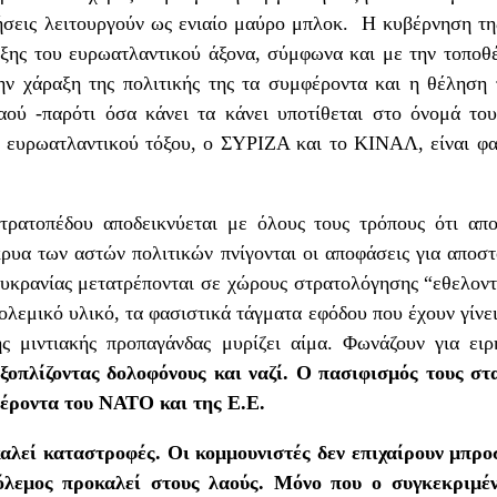
ήσεις λειτουργούν ως ενιαίο μαύρο μπλοκ. Η κυβέρνηση τη
ριξης του ευρωατλαντικού άξονα, σύμφωνα και με την τοπο
ν χάραξη της πολιτικής της τα συμφέροντα και η θέληση 
ού -παρότι όσα κάνει τα κάνει υποτίθεται στο όνομά το
 ευρωατλαντικού τόξου, ο ΣΥΡΙΖΑ και το ΚΙΝΑΛ, είναι φα
τρατοπέδου αποδεικνύεται με όλους τους τρόπους ότι απο
κρυα των αστών πολιτικών πνίγονται οι αποφάσεις για απο
Ουκρανίας μετατρέπονται σε χώρους στρατολόγησης “εθελοντ
ολεμικό υλικό, τα φασιστικά τάγματα εφόδου που έχουν γίνε
 μιντιακής προπαγάνδας μυρίζει αίμα. Φωνάζουν για ειρ
ξοπλίζοντας δολοφόνους και ναζί.
Ο πασιφισμός τους στα
φέροντα του ΝΑΤΟ και της Ε.Ε.
αλεί καταστροφές. Οι κομμουνιστές δεν επιχαίρουν μπρο
λεμος προκαλεί στους λαούς. Μόνο που ο συγκεκριμέν