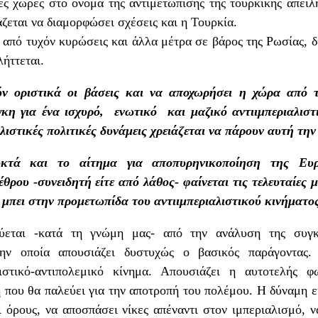
ές χώρες στο όνομα της αντιμετώπισης της τουρκικής απειλή
άζεται να διαμορφώσει σχέσεις και η Τουρκία.
από τυχόν κυρώσεις και άλλα μέτρα σε βάρος της Ρωσίας, δ
λήττεται.
ν οριστικά οι βάσεις και να αποχωρήσει η χώρα από
κη για ένα ισχυρό, ενωτικό και μαζικό αντιιμπεριαλιστι
ιαλιστικές πολιτικές δυνάμεις χρειάζεται να πάρουν αυτή τ
οκτά και το αίτημα για αποπυρηνικοποίηση της Ε
θρου -συνειδητή είτε από λάθος- φαίνεται τις τελευταίες 
α μπει στην προμετωπίδα του αντιιμπεριαλιστικού κινήματο
εται -κατά τη γνώμη μας- από την ανάλυση της συγκ
ην οποία απουσιάζει δυστυχώς ο βασικός παράγοντας. 
λιστικό-αντιπολεμικό κίνημα. Απουσιάζει η αυτοτελής
 που θα παλεύει για την αποτροπή του πολέμου. Η δύναμη ε
 όρους, να αποσπάσει νίκες απέναντι στον ιμπεριαλισμό, ν