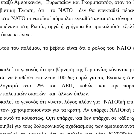
μεταξύ Αμερικανών, Ευρωπαίων και Γκορμπατσόφ, όταν το
Σοβιετική Ένωση, ότι το ΝΑΤΟ δεν θα επεκταθεί πέρα
 στο ΝΑΤΟ οι νατοϊκοί πύραυλοι εγκαθίστανται στα σύνορα
 απέναντι στη Ρωσία, αργά ή γρήγορα θα προκαλούσε εξελίξ
-όπως κι έγινε.
αυτού του πολέμου, το βέβαιο είναι ότι ο ρόλος του ΝΑΤΟ 
αλεί το γεγονός ότι ηκυβέρνηση της Γερμανίας κάνοντας ρ
σε να διαθέσει επιπλέον 100 δις ευρώ για τις Ένοπλες Δυ
πολογισμό στο 2% του ΑΕΠ, καθώς και την παρα
ων πολεμικών σκαφών και άλλων όπλων.
αλεί το γεγονός ότι γίνεται λόγος πλέον για “ΝΑΤΟϊκή επι
στον- χρησιμοποιούνταν για τα κράτη. Αν υπάρχει ΝΑΤΟϊκή ε
ε αυτό το καθεστώς. Ό,τι υπάρχει και δεν υπάρχει σε κάθε
οιηθεί για τους δολοφονικούς σχεδιασμούς των αμερικανονα
ροκαλεί το γεγονός ότι οι παλιές και νέες ΝΑΤΟϊκές