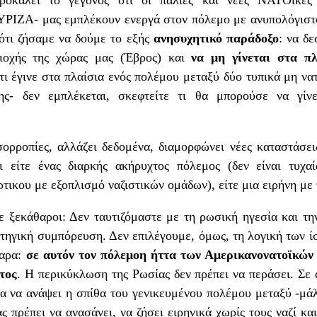
ΥΡΙΖΑ- μας εμπλέκουν ενεργά στον πόλεμο με ανυπολόγιστο
ότι ζήσαμε να δούμε το εξής
ανησυχητικό παράδοξο
: να δ
ριοχής της χώρας μας (Έβρος) και
να μη γίνεται στα π
ι έγινε στα πλαίσια ενός πολέμου μεταξύ δύο τυπικά μη να
ς- δεν εμπλέκεται, σκεφτείτε τι θα μπορούσε να γίνε
ορροπίες, αλλάζει δεδομένα, διαμορφώνει νέες καταστάσει
ι είτε ένας διαρκής ακήρυχτος πόλεμος (δεν είναι τυχαί
τικου με εξοπλισμό ναζιστικών ομάδων), είτε μια ειρήνη με 
ξεκάθαροι: Δεν ταυτιζόμαστε με τη ρωσική ηγεσία και την
ατηγική συμπόρευση. Δεν επιλέγουμε, όμως, τη λογική των ί
θαρα:
σε αυτόν τον πόλεμο
η
ήττα των Αμερικανονατοϊκών π
τος
. Η περικύκλωση της Ρωσίας δεν πρέπει να περάσει. Σε 
για να ανάψει η σπίθα του γενικευμένου πολέμου μεταξύ -μ
ς πρέπει να ανασάνει, να ζήσει ειρηνικά χωρίς τους ναζί κ