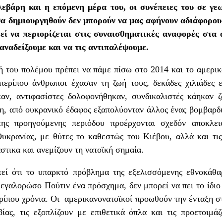
εβάρη και η επόμενη μέρα του, οι συνέπειες του σε γεω
θα δημιουργηθούν δεν μπορούν να μας αφήνουν αδιάφορου
εί να περιορίζεται στις συναισθηματικές αναφορές στα
 αναδείξουμε και να τις αντιπαλέψουμε.
ή του πολέμου πρέπει να πάμε πίσω στο 2014 και το αμερι
περίπου άνθρωποι έχασαν τη ζωή τους, δεκάδες χιλιάδες 
καν, αντιφασίστες δολοφονήθηκαν, συνδικαλιστές κάηκαν ζ
η, από ουκρανικό έδαφος εξαπολύονταν άλλος ένας βομβαρδ
ης προηγούμενης περιόδου προέρχονται σχεδόν αποκλε
υκρανίας, με θύτες το καθεστώς του Κιέβου, αλλά και τις
στικα και ανεμίζουν τη νατοϊκή σημαία.
τεί ότι το υπαρκτό πρόβλημα της εξελισσόμενης εθνοκάθα
μεγαλορώσο Πούτιν ένα πρόσχημα, δεν μπορεί να πει το ίδ
περίπου χρόνια. Οι αμερικανονατοϊκοί προωθούν την ένταξη
ς, τις εξοπλίζουν με επιθετικά όπλα και τις προετοιμά