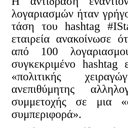
Η αντίδραση εναντίο
λογαριασμών ήταν γρήγο
τάση του hashtag #ISt
εταιρεία ανακοίνωσε ό
από 100 λογαριασμο
συγκεκριμένο hashtag 
«πολιτικής χειραγ
ανεπιθύμητης αλληλ
συμμετοχής σε μια «
συμπεριφορά».