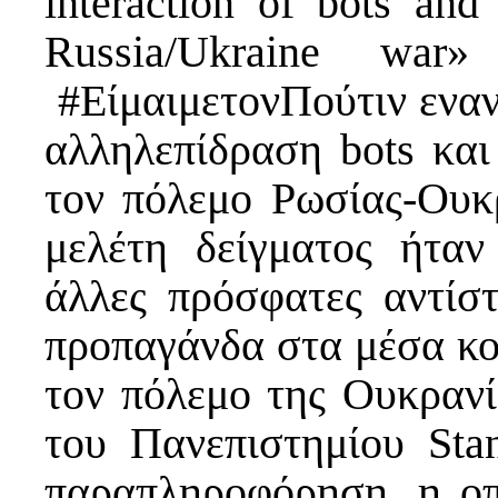
interaction of bots and
Russia/Ukraine war
#ΕίμαιμετονΠούτιν εναν
αλληλεπίδραση bots κα
τον πόλεμο Ρωσίας-Ουκ
μελέτη δείγματος ήτα
άλλες πρόσφατες αντίστ
προπαγάνδα στα μέσα κο
τον πόλεμο της Ουκρανί
του Πανεπιστημίου Stan
παραπληροφόρηση, η οπ