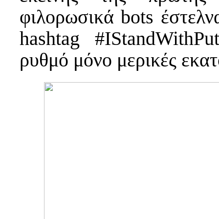
φιλορωσικά bots έστελν
hashtag #IStandWithPu
ρυθμό μόνο μερικές εκατ