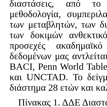
διαστάσεις, από το
μεθοδολογία, συμπεριλ
των μεταβλητών, των δ
των δοκιμών ανθεκτικ
προσεχές ακαδημαϊκ
δεδομένων μας αντλείτα
BACI, Penn World Tabl
και UNCTAD. Το δείγμ
διάστημα 28 ετών και καλ
Πίνακας 1. ΔΔΕ Διαστά