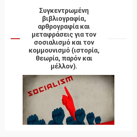
Συγκεντρωμένη
βιβλιογραφία,
αρθρογραφία και
μεταφράσεις για τον
σοσιαλισμό και τον
κομμουνισμό (ιστορία,
θεωρία, παρόν και
μέλλον).
Δωρεάν βιβλίο από το
Documento: Η μεγάλη
ληστεία και ο έλεγχος των
λαών
3
Η ένδεια της σοσιαλιστικής
σκέψης: Η
Νεοαποικιοκρατία και η