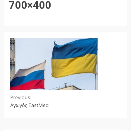
700×400
Previous:
Continue
Αγωγός EastMed
Reading