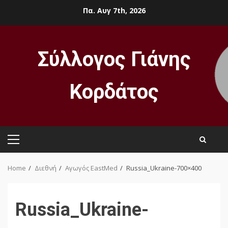
Skip
Πα. Αυγ 7th, 2026
to
content
Σύλλογος Γιάνης
Κορδάτος
Primary
Menu
Home
Διεθνή
Αγωγός EastMed
Russia_Ukraine-700×400
Russia_Ukraine-