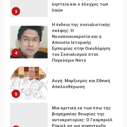
σκέψης: Η
Νεοαποικιοκρατία και η
Απουσία Ιστορικής
Εμπειρίας στην Οικοδόμηση
4
του Σοσιαλισμού στον
Παγκόσμιο Νότο
Αυγή: Μαρξισμός και Εθνική
Απελευθέρωση
5
Μια κριτική εκ των έσω της
βιομηχανίας θεωρίας της
αυτοκρατορίας: Ο Γκαμπριέλ
Ρόκχιλ σε μια συνέντευξη
6
στον Μάικλ Γιέιτς
Αποσύνδεση με κινεζικά