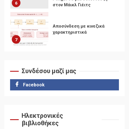
χαρακτηριστικά
7
Ενότητα της
αντιιμπεριαλιστικής,
κομμουνιστικής και
ριζοσπαστικής, Αριστεράς
και ανασυγκρότηση του
1
Κομμουνιστικού Κινήματος
Συνδέσου μαζί μας
Για την απόφαση του 4ου
Συνεδρίου του Αριστερού
Ρεύματος
Facebook
2
Δωρεάν βιβλίο από το
Documento: Η μεγάλη
Ηλεκτρονικές
ληστεία και ο έλεγχος των
βιβλιοθήκες
λαών
3