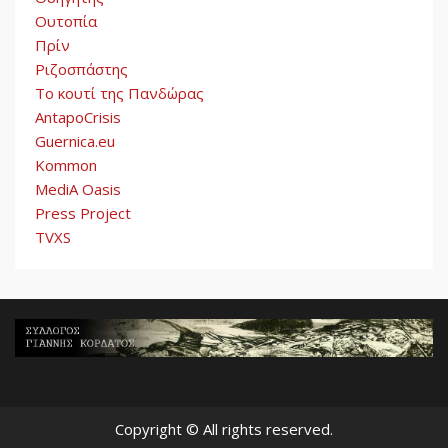
Ουτοπία
Πρίν
Ριζοσπάστης
Το κουτί της Πανδώρας
AntapoCrisis
Guernica.eu
Kommon
MediA Oasis
Press Project
TVXS
Copyright © All rights reserved.