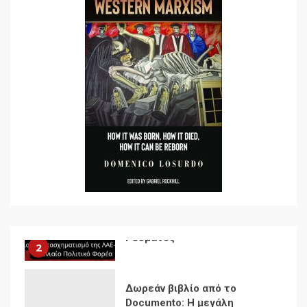
Ενότητα της
αντιιμπεριαλιστικής,
κομμουνιστικής και
ριζοσπαστικής, Αριστεράς
και ανασυγκρότηση του
1
Κομμουνιστικού Κινήματος
Για την απόφαση του 4ου
Συνεδρίου του Αριστερού
Ρεύματος
2
Δωρεάν βιβλίο από το
Documento: Η μεγάλη
ληστεία και ο έλεγχος των
λαών
3
Η ένδεια της σοσιαλιστικής