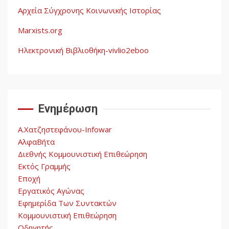
Αρχεία Σύγχρονης Κοινωνικής Ιστορίας
Η ένδεια της σοσιαλιστικής
σκέψης: Η
Marxists.org
Νεοαποικιοκρατία και η
Απουσία Ιστορικής
Ηλεκτρονική Βιβλιοθήκη-vivlio2eboo
Εμπειρίας στην Οικοδόμηση
4
του Σοσιαλισμού στον
Παγκόσμιο Νότο
Ενημέρωση
Αυγή: Μαρξισμός και Εθνική
Απελευθέρωση
Α.Χατζηστεφάνου-Infowar
5
ΑλφαΒήτα
Διεθνής Κομμουνιστική Επιθεώρηση
Εκτός Γραμμής
Εποχή
Εργατικός Αγώνας
Εφημερίδα Των Συντακτών
Κομμουνιστική Επιθεώρηση
Οδηγητής