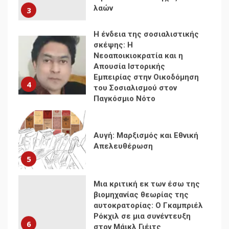
λαών
3
Η ένδεια της σοσιαλιστικής
σκέψης: Η
Νεοαποικιοκρατία και η
Απουσία Ιστορικής
Εμπειρίας στην Οικοδόμηση
4
του Σοσιαλισμού στον
Παγκόσμιο Νότο
Αυγή: Μαρξισμός και Εθνική
Απελευθέρωση
5
Μια κριτική εκ των έσω της
βιομηχανίας θεωρίας της
αυτοκρατορίας: Ο Γκαμπριέλ
Ρόκχιλ σε μια συνέντευξη
6
στον Μάικλ Γιέιτς