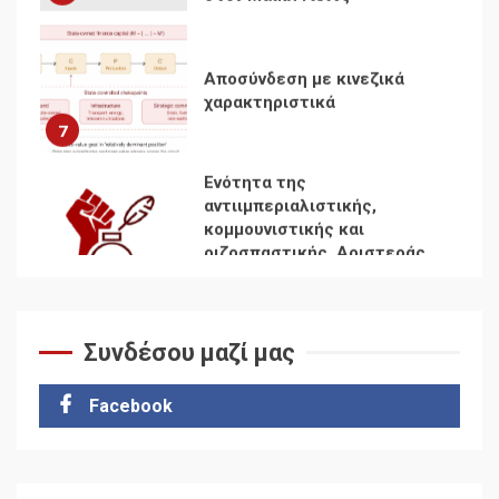
Αποσύνδεση με κινεζικά
χαρακτηριστικά
7
Ενότητα της
αντιιμπεριαλιστικής,
κομμουνιστικής και
ριζοσπαστικής, Αριστεράς
και ανασυγκρότηση του
1
Κομμουνιστικού Κινήματος
Συνδέσου μαζί μας
Για την απόφαση του 4ου
Συνεδρίου του Αριστερού
Ρεύματος
Facebook
2
Δωρεάν βιβλίο από το