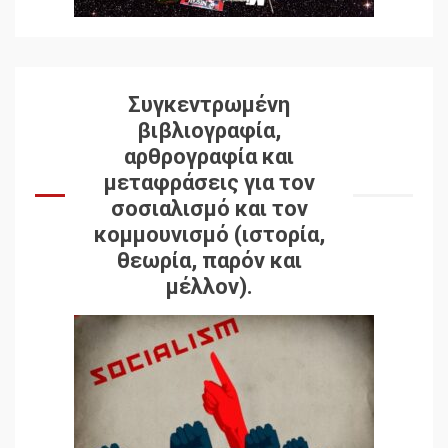
Συγκεντρωμένη
βιβλιογραφία,
αρθρογραφία και
μεταφράσεις για τον
σοσιαλισμό και τον
κομμουνισμό (ιστορία,
θεωρία, παρόν και
μέλλον).
Δωρεάν βιβλίο από το
Documento: Η μεγάλη
ληστεία και ο έλεγχος των
λαών
3