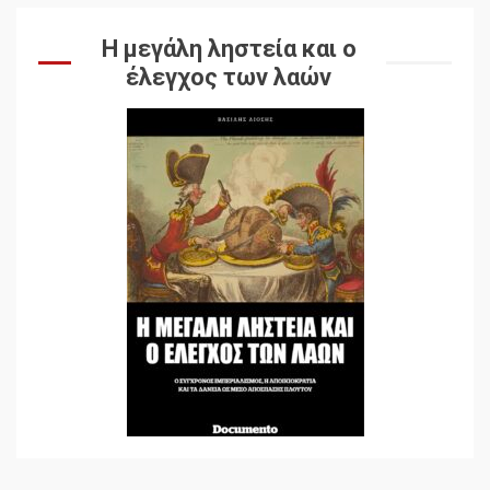
Η μεγάλη ληστεία και ο
έλεγχος των λαών