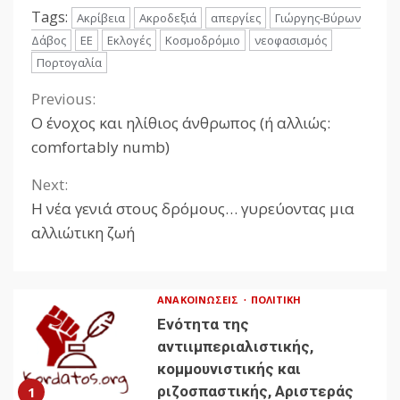
Tags:
Ακρίβεια
Ακροδεξιά
απεργίες
Γιώργης-Βύρων
Δάβος
ΕΕ
Εκλογές
Κοσμοδρόμιο
νεοφασισμός
Πορτογαλία
Previous:
Continue
Ο ένοχος και ηλίθιος άνθρωπος (ή αλλιώς:
Reading
comfortably numb)
Next:
Η νέα γενιά στους δρόμους… γυρεύοντας μια
αλλιώτικη ζωή
ΑΝΑΚΟΙΝΏΣΕΙΣ
ΠΟΛΙΤΙΚΉ
Ενότητα της
αντιιμπεριαλιστικής,
κομμουνιστικής και
ριζοσπαστικής, Αριστεράς
1