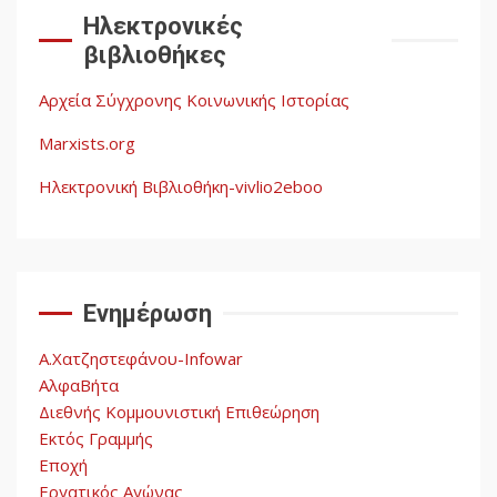
Documento: Η μεγάλη
Ηλεκτρονικές
ληστεία και ο έλεγχος των
βιβλιοθήκες
λαών
3
Αρχεία Σύγχρονης Κοινωνικής Ιστορίας
Η ένδεια της σοσιαλιστικής
σκέψης: Η
Marxists.org
Νεοαποικιοκρατία και η
Απουσία Ιστορικής
Ηλεκτρονική Βιβλιοθήκη-vivlio2eboo
Εμπειρίας στην Οικοδόμηση
4
του Σοσιαλισμού στον
Παγκόσμιο Νότο
Ενημέρωση
Αυγή: Μαρξισμός και Εθνική
Απελευθέρωση
Α.Χατζηστεφάνου-Infowar
5
ΑλφαΒήτα
Διεθνής Κομμουνιστική Επιθεώρηση
Εκτός Γραμμής
Εποχή
Εργατικός Αγώνας