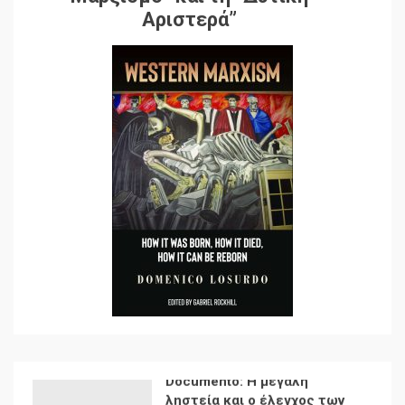
Αποσύνδεση με κινεζικά
Αριστερά”
χαρακτηριστικά
7
Ενότητα της
αντιιμπεριαλιστικής,
κομμουνιστικής και
ριζοσπαστικής, Αριστεράς
και ανασυγκρότηση του
1
Κομμουνιστικού Κινήματος
Για την απόφαση του 4ου
Συνεδρίου του Αριστερού
Ρεύματος
2
Δωρεάν βιβλίο από το
Documento: Η μεγάλη
ληστεία και ο έλεγχος των