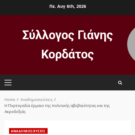
Skip
Πε. Αυγ 6th, 2026
to
content
Σύλλογος Γιάνης
Κορδάτος
Primary
Menu
Home
Αναδημοσιεύσεις
Η Πορτογαλία έρμαιο της πολιτικής αβεβαιότητας και της
Ακροδεξιάς
ΑΝΑΔΗΜΟΣΙΕΎΣΕΙΣ