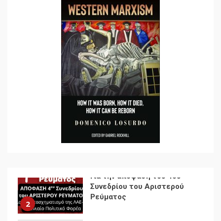
7
Ενότητα της
αντιιμπεριαλιστικής,
κομμουνιστικής και
ριζοσπαστικής, Αριστεράς
και ανασυγκρότηση του
1
Κομμουνιστικού Κινήματος
Για την απόφαση του 4ου
Συνεδρίου του Αριστερού
Ρεύματος
2
Δωρεάν βιβλίο από το
Documento: Η μεγάλη
ληστεία και ο έλεγχος των
λαών
3
Η ένδεια της σοσιαλιστικής