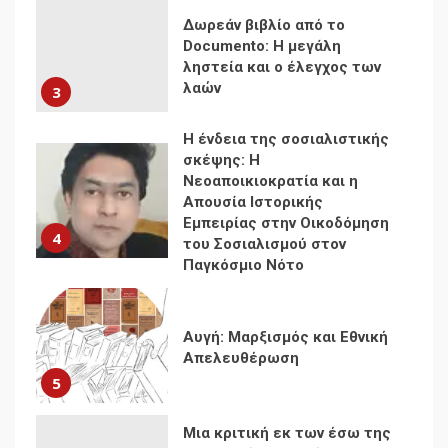
σκέψης: Η
Νεοαποικιοκρατία και η
Απουσία Ιστορικής
Εμπειρίας στην Οικοδόμηση
4
του Σοσιαλισμού στον
Παγκόσμιο Νότο
Αυγή: Μαρξισμός και Εθνική
Απελευθέρωση
5
Μια κριτική εκ των έσω της
βιομηχανίας θεωρίας της
αυτοκρατορίας: Ο Γκαμπριέλ
Ρόκχιλ σε μια συνέντευξη
6
στον Μάικλ Γιέιτς