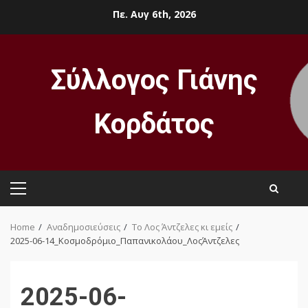
Skip
Πε. Αυγ 6th, 2026
to
content
Σύλλογος Γιάνης
Κορδάτος
Primary
Menu
Home
Αναδημοσιεύσεις
Το Λος Άντζελες κι εμείς
2025-06-14_Κοσμοδρόμιο_Παπανικολάου_ΛοςΆντζελες
2025-06-