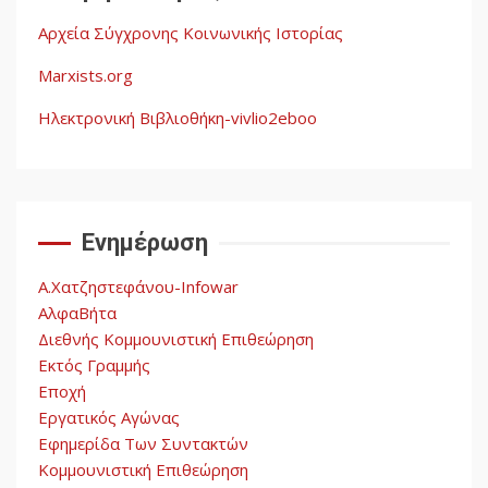
Αρχεία Σύγχρονης Κοινωνικής Ιστορίας
Η ένδεια της σοσιαλιστικής
σκέψης: Η
Marxists.org
Νεοαποικιοκρατία και η
Απουσία Ιστορικής
Ηλεκτρονική Βιβλιοθήκη-vivlio2eboo
Εμπειρίας στην Οικοδόμηση
4
του Σοσιαλισμού στον
Παγκόσμιο Νότο
Ενημέρωση
Αυγή: Μαρξισμός και Εθνική
Απελευθέρωση
Α.Χατζηστεφάνου-Infowar
5
ΑλφαΒήτα
Διεθνής Κομμουνιστική Επιθεώρηση
Εκτός Γραμμής
Εποχή
Εργατικός Αγώνας
Εφημερίδα Των Συντακτών
Κομμουνιστική Επιθεώρηση