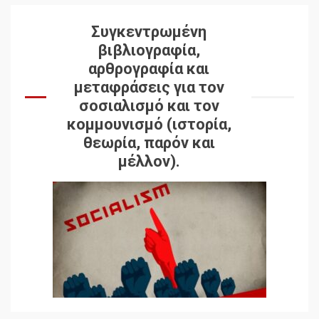
Συγκεντρωμένη
βιβλιογραφία,
αρθρογραφία και
μεταφράσεις για τον
σοσιαλισμό και τον
κομμουνισμό (ιστορία,
θεωρία, παρόν και
μέλλον).
Δωρεάν βιβλίο από το
Documento: Η μεγάλη
ληστεία και ο έλεγχος των
λαών
3
Η ένδεια της σοσιαλιστικής
σκέψης: Η
Νεοαποικιοκρατία και η