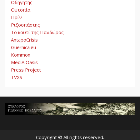
Οδηγητής
Ουτοπία
Πρίν
Ριζοσπάστης
Το κουτί της Πανδώρας
AntapoCrisis
Guernica.eu
Kommon
MediA Oasis
Press Project
TVXS
Copyright © All rights reserved.