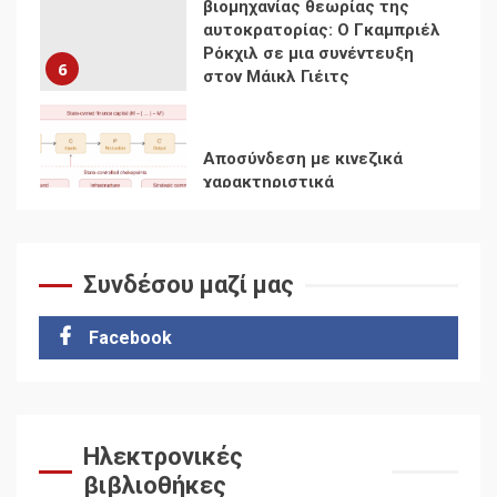
Αποσύνδεση με κινεζικά
χαρακτηριστικά
7
Ενότητα της
αντιιμπεριαλιστικής,
κομμουνιστικής και
ριζοσπαστικής, Αριστεράς
και ανασυγκρότηση του
1
Κομμουνιστικού Κινήματος
Συνδέσου μαζί μας
Για την απόφαση του 4ου
Συνεδρίου του Αριστερού
Ρεύματος
Facebook
2
Δωρεάν βιβλίο από το
Documento: Η μεγάλη
Ηλεκτρονικές
ληστεία και ο έλεγχος των
βιβλιοθήκες
λαών
3