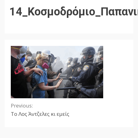
14_Κοσμοδρόμιο_Παπανι
Previous:
Continue
Το Λος Άντζελες κι εμείς
Reading