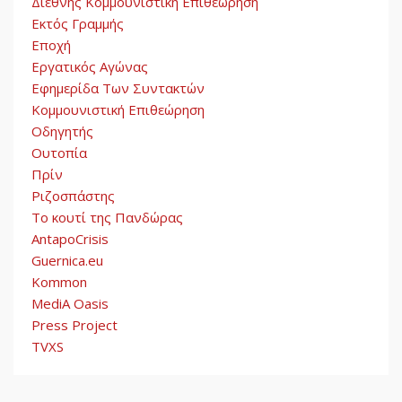
Διεθνής Κομμουνιστική Επιθεώρηση
Εκτός Γραμμής
Εποχή
Εργατικός Αγώνας
Εφημερίδα Των Συντακτών
Κομμουνιστική Επιθεώρηση
Οδηγητής
Ουτοπία
Πρίν
Ριζοσπάστης
Το κουτί της Πανδώρας
AntapoCrisis
Guernica.eu
Kommon
MediA Oasis
Press Project
TVXS