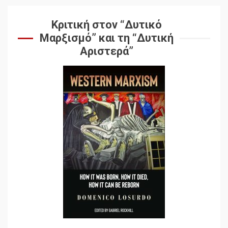
6
στον Μάικλ Γιέιτς
Κριτική στον “Δυτικό
Μαρξισμό” και τη “Δυτική
Αποσύνδεση με κινεζικά
Αριστερά”
χαρακτηριστικά
7
Ενότητα της
αντιιμπεριαλιστικής,
κομμουνιστικής και
ριζοσπαστικής, Αριστεράς
και ανασυγκρότηση του
1
Κομμουνιστικού Κινήματος
Για την απόφαση του 4ου
Συνεδρίου του Αριστερού
Ρεύματος
2