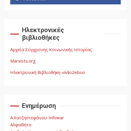
2
Δωρεάν βιβλίο από το
Documento: Η μεγάλη
Ηλεκτρονικές
ληστεία και ο έλεγχος των
βιβλιοθήκες
λαών
3
Αρχεία Σύγχρονης Κοινωνικής Ιστορίας
Η ένδεια της σοσιαλιστικής
σκέψης: Η
Marxists.org
Νεοαποικιοκρατία και η
Απουσία Ιστορικής
Ηλεκτρονική Βιβλιοθήκη-vivlio2eboo
Εμπειρίας στην Οικοδόμηση
4
του Σοσιαλισμού στον
Παγκόσμιο Νότο
Ενημέρωση
Αυγή: Μαρξισμός και Εθνική
Απελευθέρωση
Α.Χατζηστεφάνου-Infowar
5
ΑλφαΒήτα