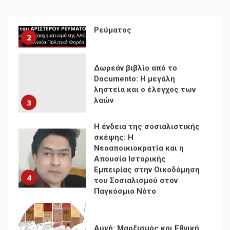
Δωρεάν βιβλίο από το
Documento: Η μεγάλη
ληστεία και ο έλεγχος των
λαών
3
Η ένδεια της σοσιαλιστικής
σκέψης: Η
Νεοαποικιοκρατία και η
Απουσία Ιστορικής
Εμπειρίας στην Οικοδόμηση
4
του Σοσιαλισμού στον
Παγκόσμιο Νότο
Αυγή: Μαρξισμός και Εθνική
Απελευθέρωση
5
Μια κριτική εκ των έσω της