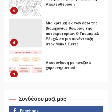
βιομηχανίας θεωρίας της
αυτοκρατορίας: Ο Γκαμπριέλ
Ρόκχιλ σε μια συνέντευξη
6
στον Μάικλ Γιέιτς
Αποσύνδεση με κινεζικά
χαρακτηριστικά
7
Ενότητα της
αντιιμπεριαλιστικής,
κομμουνιστικής και
ριζοσπαστικής, Αριστεράς
και ανασυγκρότηση του
1
Κομμουνιστικού Κινήματος
Συνδέσου μαζί μας
Για την απόφαση του 4ου
Συνεδρίου του Αριστερού
Ρεύματος
Facebook