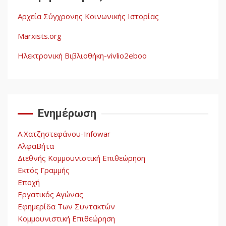
Αρχεία Σύγχρονης Κοινωνικής Ιστορίας
Η ένδεια της σοσιαλιστικής
σκέψης: Η
Marxists.org
Νεοαποικιοκρατία και η
Απουσία Ιστορικής
Ηλεκτρονική Βιβλιοθήκη-vivlio2eboo
Εμπειρίας στην Οικοδόμηση
4
του Σοσιαλισμού στον
Παγκόσμιο Νότο
Ενημέρωση
Αυγή: Μαρξισμός και Εθνική
Απελευθέρωση
Α.Χατζηστεφάνου-Infowar
5
ΑλφαΒήτα
Διεθνής Κομμουνιστική Επιθεώρηση
Εκτός Γραμμής
Εποχή
Εργατικός Αγώνας
Εφημερίδα Των Συντακτών
Κομμουνιστική Επιθεώρηση