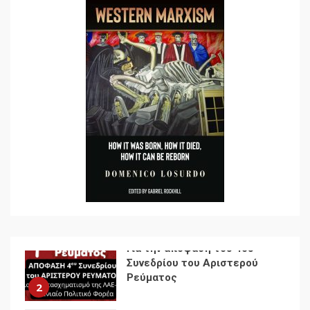
7
Ενότητα της
αντιιμπεριαλιστικής,
κομμουνιστικής και
ριζοσπαστικής, Αριστεράς
και ανασυγκρότηση του
1
Κομμουνιστικού Κινήματος
Για την απόφαση του 4ου
Συνεδρίου του Αριστερού
Ρεύματος
2
Δωρεάν βιβλίο από το
Documento: Η μεγάλη
ληστεία και ο έλεγχος των
λαών
3
Η ένδεια της σοσιαλιστικής