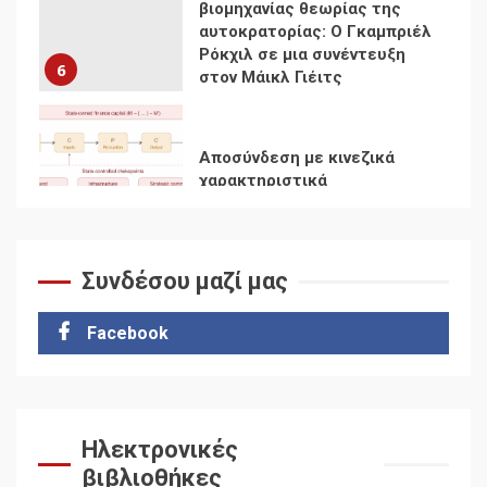
Αποσύνδεση με κινεζικά
χαρακτηριστικά
7
Ενότητα της
αντιιμπεριαλιστικής,
κομμουνιστικής και
ριζοσπαστικής, Αριστεράς
και ανασυγκρότηση του
1
Κομμουνιστικού Κινήματος
Συνδέσου μαζί μας
Για την απόφαση του 4ου
Συνεδρίου του Αριστερού
Ρεύματος
Facebook
2
Δωρεάν βιβλίο από το
Documento: Η μεγάλη
Ηλεκτρονικές
ληστεία και ο έλεγχος των
βιβλιοθήκες
λαών
3