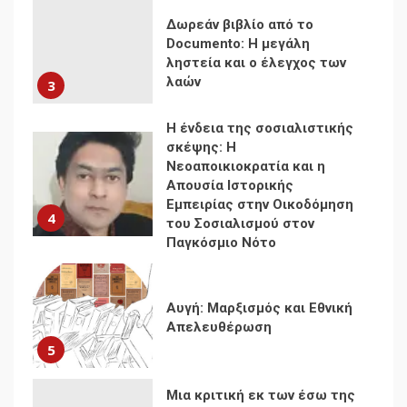
σκέψης: Η
Νεοαποικιοκρατία και η
Απουσία Ιστορικής
Εμπειρίας στην Οικοδόμηση
4
του Σοσιαλισμού στον
Παγκόσμιο Νότο
Αυγή: Μαρξισμός και Εθνική
Απελευθέρωση
5
Μια κριτική εκ των έσω της
βιομηχανίας θεωρίας της
αυτοκρατορίας: Ο Γκαμπριέλ
Ρόκχιλ σε μια συνέντευξη
6
στον Μάικλ Γιέιτς