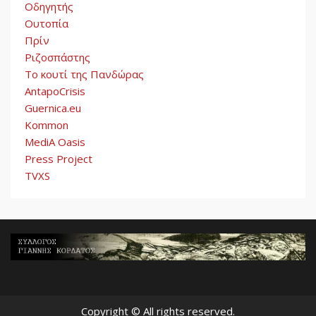
Οδηγητής
Ουτοπία
Πρίν
Ριζοσπάστης
Το κουτί της Πανδώρας
AntapoCrisis
Guernica.eu
Kommon
MediA Oasis
Press Project
TVXS
Copyright © All rights reserved.