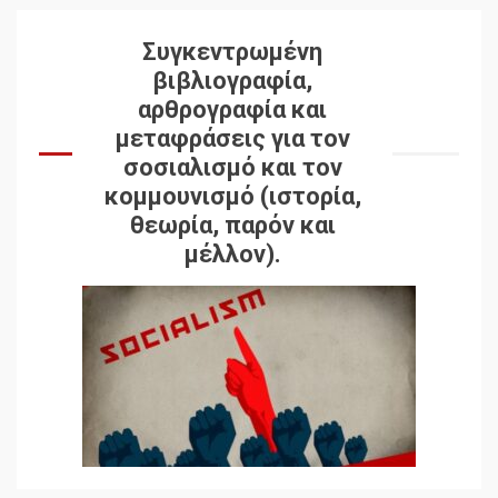
Συγκεντρωμένη
βιβλιογραφία,
αρθρογραφία και
μεταφράσεις για τον
σοσιαλισμό και τον
κομμουνισμό (ιστορία,
θεωρία, παρόν και
μέλλον).
Δωρεάν βιβλίο από το
Documento: Η μεγάλη
ληστεία και ο έλεγχος των
λαών
3
Η ένδεια της σοσιαλιστικής
σκέψης: Η
Νεοαποικιοκρατία και η