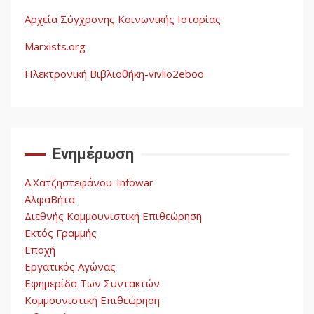
Αρχεία Σύγχρονης Κοινωνικής Ιστορίας
Η ένδεια της σοσιαλιστικής
σκέψης: Η
Marxists.org
Νεοαποικιοκρατία και η
Απουσία Ιστορικής
Ηλεκτρονική Βιβλιοθήκη-vivlio2eboo
Εμπειρίας στην Οικοδόμηση
4
του Σοσιαλισμού στον
Παγκόσμιο Νότο
Ενημέρωση
Αυγή: Μαρξισμός και Εθνική
Απελευθέρωση
Α.Χατζηστεφάνου-Infowar
5
ΑλφαΒήτα
Διεθνής Κομμουνιστική Επιθεώρηση
Εκτός Γραμμής
Εποχή
Εργατικός Αγώνας
Εφημερίδα Των Συντακτών
Κομμουνιστική Επιθεώρηση