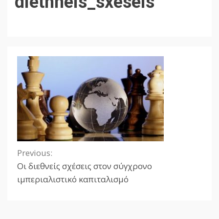
diethneis_sxeseis
Previous:
Continue
Οι διεθνείς σχέσεις στον σύγχρονο
Reading
ιμπεριαλιστικό καπιταλισμό