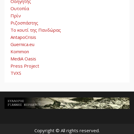
Οδηγητής
Ουτοπία
Πρίν
Ριζοσπάστης
Το κουτί της Πανδώρας
AntapoCrisis
Guernica.eu
Kommon
MediA Oasis
Press Project
TVXS
Copyright © All rights reserved.