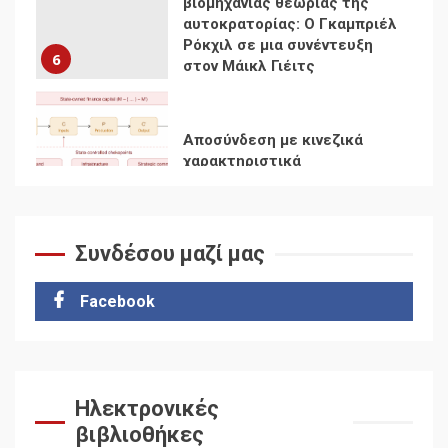
χαρακτηριστικά
7
Ενότητα της
αντιιμπεριαλιστικής,
κομμουνιστικής και
ριζοσπαστικής, Αριστεράς
και ανασυγκρότηση του
1
Κομμουνιστικού Κινήματος
Συνδέσου μαζί μας
Για την απόφαση του 4ου
Συνεδρίου του Αριστερού
Ρεύματος
Facebook
2
Δωρεάν βιβλίο από το
Documento: Η μεγάλη
Ηλεκτρονικές
ληστεία και ο έλεγχος των
βιβλιοθήκες
λαών
3