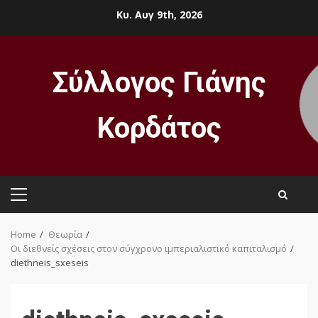
Skip
Κυ. Αυγ 9th, 2026
to
content
Σύλλογος Γιάνης
Κορδάτος
Primary
Menu
Home
Θεωρία
Οι διεθνείς σχέσεις στον σύγχρονο ιμπεριαλιστικό καπιταλισμό
diethneis_sxeseis