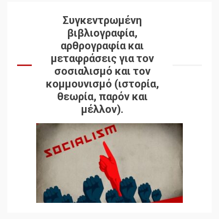
Συγκεντρωμένη
βιβλιογραφία,
αρθρογραφία και
μεταφράσεις για τον
σοσιαλισμό και τον
κομμουνισμό (ιστορία,
θεωρία, παρόν και
μέλλον).
Δωρεάν βιβλίο από το
Documento: Η μεγάλη
ληστεία και ο έλεγχος των
λαών
3
Η ένδεια της σοσιαλιστικής
σκέψης: Η
Νεοαποικιοκρατία και η