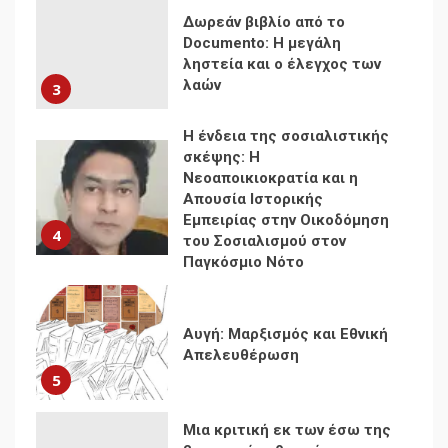
σκέψης: Η
Νεοαποικιοκρατία και η
Απουσία Ιστορικής
Εμπειρίας στην Οικοδόμηση
4
του Σοσιαλισμού στον
Παγκόσμιο Νότο
Αυγή: Μαρξισμός και Εθνική
Απελευθέρωση
5
Μια κριτική εκ των έσω της
βιομηχανίας θεωρίας της
αυτοκρατορίας: Ο Γκαμπριέλ
Ρόκχιλ σε μια συνέντευξη
6
στον Μάικλ Γιέιτς
Αποσύνδεση με κινεζικά