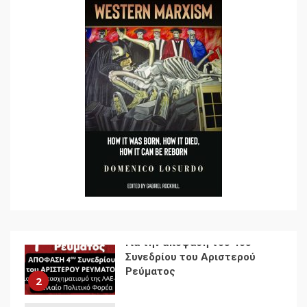
Ενότητα της
αντιιμπεριαλιστικής,
κομμουνιστικής και
ριζοσπαστικής, Αριστεράς
και ανασυγκρότηση του
1
Κομμουνιστικού Κινήματος
Για την απόφαση του 4ου
Συνεδρίου του Αριστερού
Ρεύματος
2
Δωρεάν βιβλίο από το
Documento: Η μεγάλη
ληστεία και ο έλεγχος των
λαών
3
Η ένδεια της σοσιαλιστικής