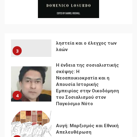
Συνεδρίου του Αριστερού
Ρεύματος
2
Δωρεάν βιβλίο από το
Documento: Η μεγάλη
ληστεία και ο έλεγχος των
λαών
3
Η ένδεια της σοσιαλιστικής
σκέψης: Η
Νεοαποικιοκρατία και η
Απουσία Ιστορικής
Εμπειρίας στην Οικοδόμηση
4
του Σοσιαλισμού στον
Παγκόσμιο Νότο
Αυγή: Μαρξισμός και Εθνική
Απελευθέρωση