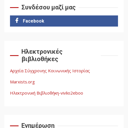
Συνδέσου μαζί μας
Για την απόφαση του 4ου
Συνεδρίου του Αριστερού
Ρεύματος
Facebook
2
Δωρεάν βιβλίο από το
Documento: Η μεγάλη
Ηλεκτρονικές
ληστεία και ο έλεγχος των
βιβλιοθήκες
λαών
3
Αρχεία Σύγχρονης Κοινωνικής Ιστορίας
Η ένδεια της σοσιαλιστικής
σκέψης: Η
Marxists.org
Νεοαποικιοκρατία και η
Απουσία Ιστορικής
Ηλεκτρονική Βιβλιοθήκη-vivlio2eboo
Εμπειρίας στην Οικοδόμηση
4
του Σοσιαλισμού στον
Παγκόσμιο Νότο
Ενημέρωση