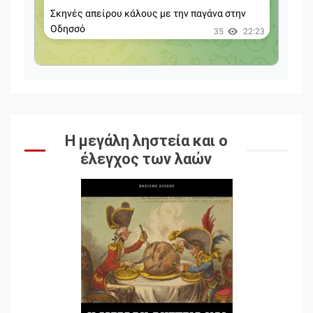
Η μεγάλη ληστεία και ο
έλεγχος των λαών