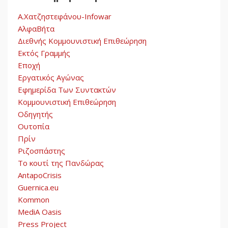
Αυγή: Μαρξισμός και Εθνική
Απελευθέρωση
Α.Χατζηστεφάνου-Infowar
5
ΑλφαΒήτα
Διεθνής Κομμουνιστική Επιθεώρηση
Εκτός Γραμμής
Εποχή
Εργατικός Αγώνας
Εφημερίδα Των Συντακτών
Κομμουνιστική Επιθεώρηση
Οδηγητής
Ουτοπία
Πρίν
Ριζοσπάστης
Το κουτί της Πανδώρας
AntapoCrisis
Guernica.eu
Kommon
MediA Oasis
Press Project