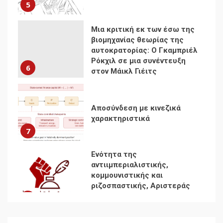
5
Μια κριτική εκ των έσω της
βιομηχανίας θεωρίας της
αυτοκρατορίας: Ο Γκαμπριέλ
Ρόκχιλ σε μια συνέντευξη
6
στον Μάικλ Γιέιτς
Αποσύνδεση με κινεζικά
χαρακτηριστικά
7
Ενότητα της
αντιιμπεριαλιστικής,
κομμουνιστικής και
ριζοσπαστικής, Αριστεράς
και ανασυγκρότηση του
1
Κομμουνιστικού Κινήματος