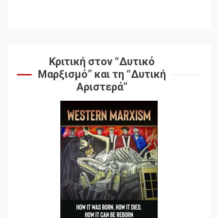
Μια κριτική εκ των έσω της
βιομηχανίας θεωρίας της
αυτοκρατορίας: Ο Γκαμπριέλ
Ρόκχιλ σε μια συνέντευξη
6
στον Μάικλ Γιέιτς
Κριτική στον “Δυτικό
Μαρξισμό” και τη “Δυτική
Αποσύνδεση με κινεζικά
Αριστερά”
χαρακτηριστικά
7
Ενότητα της
αντιιμπεριαλιστικής,
κομμουνιστικής και
ριζοσπαστικής, Αριστεράς
και ανασυγκρότηση του
1
Κομμουνιστικού Κινήματος
Για την απόφαση του 4ου