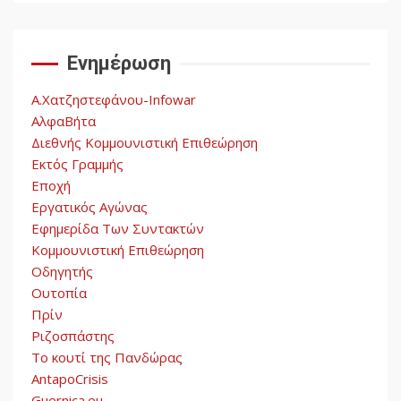
Ενημέρωση
Α.Χατζηστεφάνου-Infowar
ΑλφαΒήτα
Διεθνής Κομμουνιστική Επιθεώρηση
Εκτός Γραμμής
Εποχή
Εργατικός Αγώνας
Εφημερίδα Των Συντακτών
Κομμουνιστική Επιθεώρηση
Οδηγητής
Ουτοπία
Πρίν
Ριζοσπάστης
Το κουτί της Πανδώρας
AntapoCrisis
Guernica.eu