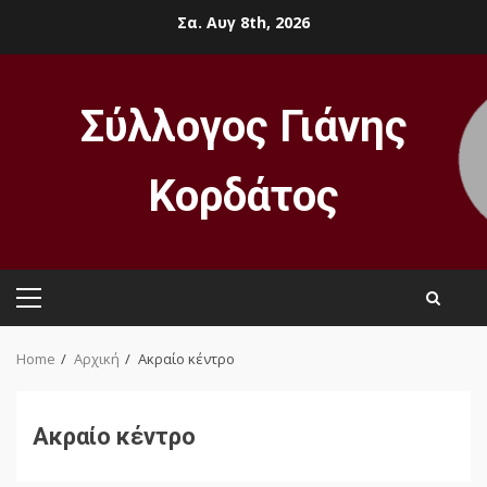
Skip
Σα. Αυγ 8th, 2026
to
content
Σύλλογος Γιάνης
Κορδάτος
Primary
Menu
Home
Αρχική
Ακραίο κέντρο
Ακραίο κέντρο