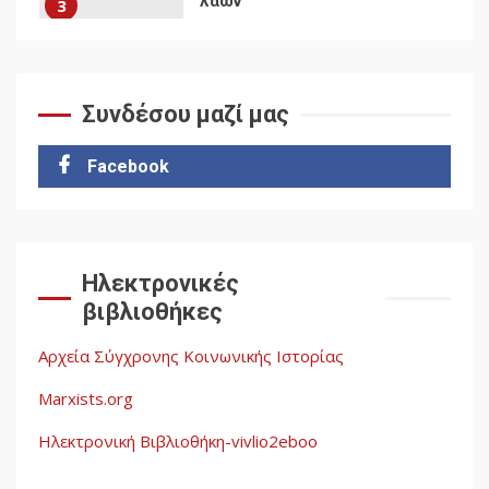
λαών
3
Η ένδεια της σοσιαλιστικής
σκέψης: Η
Νεοαποικιοκρατία και η
Συνδέσου μαζί μας
Απουσία Ιστορικής
Εμπειρίας στην Οικοδόμηση
4
Facebook
του Σοσιαλισμού στον
Παγκόσμιο Νότο
Αυγή: Μαρξισμός και Εθνική
Ηλεκτρονικές
Απελευθέρωση
βιβλιοθήκες
5
Αρχεία Σύγχρονης Κοινωνικής Ιστορίας
Marxists.org
Ηλεκτρονική Βιβλιοθήκη-vivlio2eboo