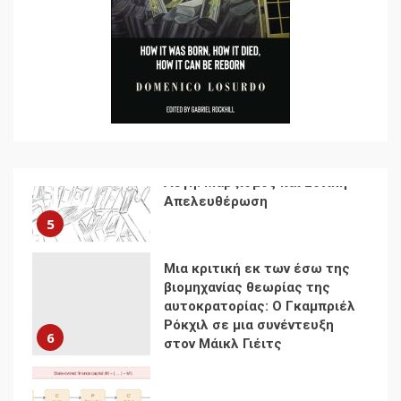
Η ένδεια της σοσιαλιστικής
σκέψης: Η
Νεοαποικιοκρατία και η
Απουσία Ιστορικής
Εμπειρίας στην Οικοδόμηση
4
του Σοσιαλισμού στον
Παγκόσμιο Νότο
Αυγή: Μαρξισμός και Εθνική
Απελευθέρωση
5
Μια κριτική εκ των έσω της
βιομηχανίας θεωρίας της
αυτοκρατορίας: Ο Γκαμπριέλ
Ρόκχιλ σε μια συνέντευξη
6
στον Μάικλ Γιέιτς