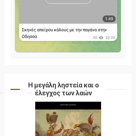
Η μεγάλη ληστεία και ο
έλεγχος των λαών