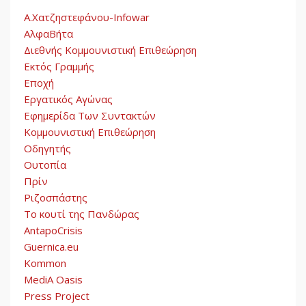
Α.Χατζηστεφάνου-Infowar
ΑλφαΒήτα
Διεθνής Κομμουνιστική Επιθεώρηση
Εκτός Γραμμής
Εποχή
Εργατικός Αγώνας
Εφημερίδα Των Συντακτών
Κομμουνιστική Επιθεώρηση
Οδηγητής
Ουτοπία
Πρίν
Ριζοσπάστης
Το κουτί της Πανδώρας
AntapoCrisis
Guernica.eu
Kommon
MediA Oasis
Press Project