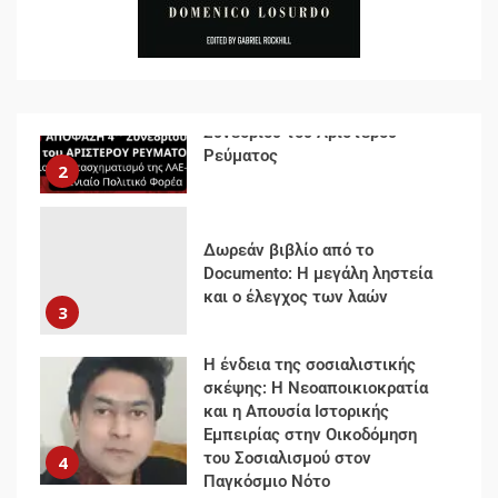
2
Δωρεάν βιβλίο από το
Documento: Η μεγάλη ληστεία
και ο έλεγχος των λαών
3
Η ένδεια της σοσιαλιστικής
σκέψης: Η Νεοαποικιοκρατία
και η Απουσία Ιστορικής
Εμπειρίας στην Οικοδόμηση
του Σοσιαλισμού στον
4
Παγκόσμιο Νότο
Αυγή: Μαρξισμός και Εθνική
Απελευθέρωση
5