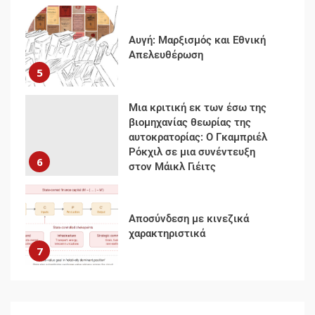
Μια κριτική εκ των έσω της
βιομηχανίας θεωρίας της
αυτοκρατορίας: Ο Γκαμπριέλ
Ρόκχιλ σε μια συνέντευξη
6
στον Μάικλ Γιέιτς
Αποσύνδεση με κινεζικά
χαρακτηριστικά
7
Ενότητα της
αντιιμπεριαλιστικής,
κομμουνιστικής και
ριζοσπαστικής, Αριστεράς και
ανασυγκρότηση του
1
Κομμουνιστικού Κινήματος
Για την απόφαση του 4ου