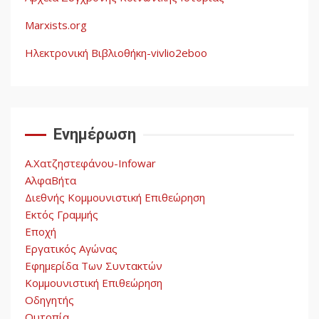
Η ένδεια της σοσιαλιστικής
σκέψης: Η
Marxists.org
Νεοαποικιοκρατία και η
Απουσία Ιστορικής
Ηλεκτρονική Βιβλιοθήκη-vivlio2eboo
Εμπειρίας στην Οικοδόμηση
4
του Σοσιαλισμού στον
Παγκόσμιο Νότο
Ενημέρωση
Αυγή: Μαρξισμός και Εθνική
Απελευθέρωση
Α.Χατζηστεφάνου-Infowar
5
ΑλφαΒήτα
Διεθνής Κομμουνιστική Επιθεώρηση
Εκτός Γραμμής
Εποχή
Εργατικός Αγώνας
Εφημερίδα Των Συντακτών
Κομμουνιστική Επιθεώρηση
Οδηγητής
Ουτοπία