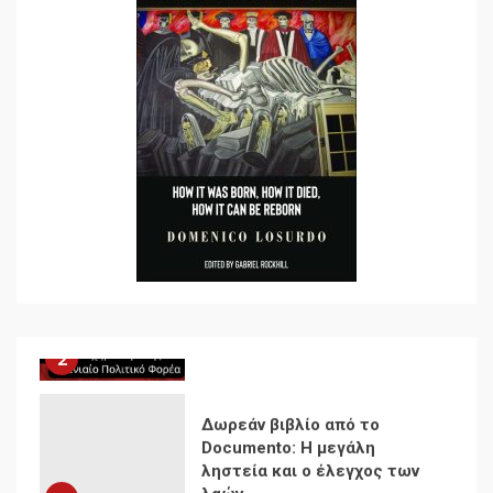
Ενότητα της
αντιιμπεριαλιστικής,
κομμουνιστικής και
ριζοσπαστικής, Αριστεράς
και ανασυγκρότηση του
1
Κομμουνιστικού Κινήματος
Για την απόφαση του 4ου
Συνεδρίου του Αριστερού
Ρεύματος
2
Δωρεάν βιβλίο από το
Documento: Η μεγάλη
ληστεία και ο έλεγχος των
λαών
3
Η ένδεια της σοσιαλιστικής
σκέψης: Η