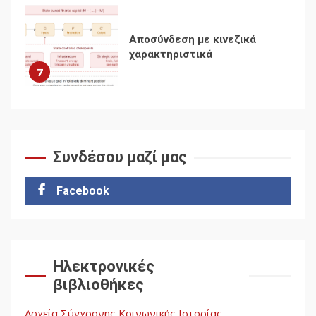
7
Ενότητα της
αντιιμπεριαλιστικής,
κομμουνιστικής και
ριζοσπαστικής, Αριστεράς
και ανασυγκρότηση του
1
Κομμουνιστικού Κινήματος
Συνδέσου μαζί μας
Για την απόφαση του 4ου
Συνεδρίου του Αριστερού
Ρεύματος
Facebook
2
Δωρεάν βιβλίο από το
Documento: Η μεγάλη
Ηλεκτρονικές
ληστεία και ο έλεγχος των
βιβλιοθήκες
λαών
3
Αρχεία Σύγχρονης Κοινωνικής Ιστορίας