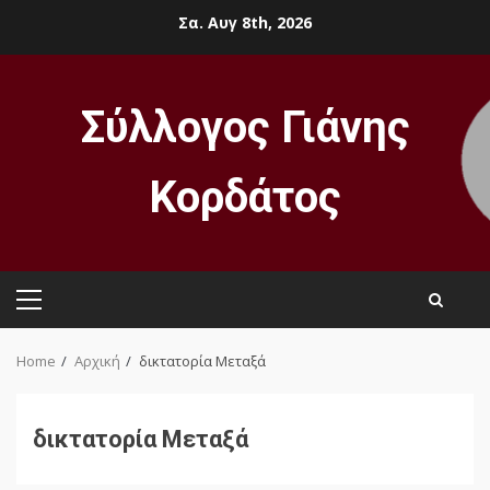
Skip
Σα. Αυγ 8th, 2026
to
content
Σύλλογος Γιάνης
Κορδάτος
Primary
Menu
Home
Αρχική
δικτατορία Μεταξά
δικτατορία Μεταξά