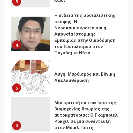
Νεοαποικιοκρατία και η
Απουσία Ιστορικής
Εμπειρίας στην Οικοδόμηση
4
του Σοσιαλισμού στον
Παγκόσμιο Νότο
Αυγή: Μαρξισμός και Εθνική
Απελευθέρωση
5
Μια κριτική εκ των έσω της
βιομηχανίας θεωρίας της
αυτοκρατορίας: Ο Γκαμπριέλ
Ρόκχιλ σε μια συνέντευξη
6
στον Μάικλ Γιέιτς
Αποσύνδεση με κινεζικά
χαρακτηριστικά