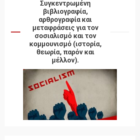
Συγκεντρωμένη
βιβλιογραφία,
αρθρογραφία και
μεταφράσεις για τον
σοσιαλισμό και τον
κομμουνισμό (ιστορία,
θεωρία, παρόν και
μέλλον).
Δωρεάν βιβλίο από το
Documento: Η μεγάλη
ληστεία και ο έλεγχος των
λαών
3
Η ένδεια της σοσιαλιστικής
σκέψης: Η
Νεοαποικιοκρατία και η
Απουσία Ιστορικής