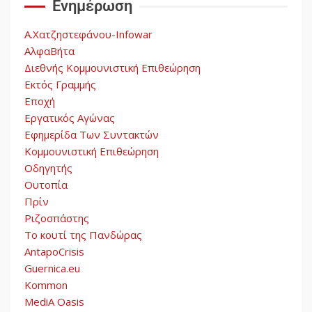
Ενημέρωση
5
Α.Χατζηστεφάνου-Infowar
ΑλφαΒήτα
Διεθνής Κομμουνιστική Επιθεώρηση
Εκτός Γραμμής
Εποχή
Εργατικός Αγώνας
Εφημερίδα Των Συντακτών
Κομμουνιστική Επιθεώρηση
Οδηγητής
Ουτοπία
Πρίν
Ριζοσπάστης
Το κουτί της Πανδώρας
AntapoCrisis
Guernica.eu
Kommon
MediA Oasis