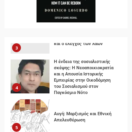
Ρεύματος
2
Δωρεάν βιβλίο από το
Documento: Η μεγάλη ληστεία
και ο έλεγχος των λαών
3
Η ένδεια της σοσιαλιστικής
σκέψης: Η Νεοαποικιοκρατία
και η Απουσία Ιστορικής
Εμπειρίας στην Οικοδόμηση
του Σοσιαλισμού στον
4
Παγκόσμιο Νότο
Αυγή: Μαρξισμός και Εθνική
Απελευθέρωση
5