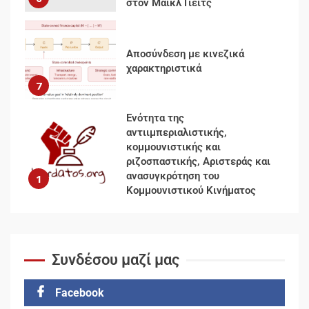
στον Μάικλ Γιέιτς
Αποσύνδεση με κινεζικά
χαρακτηριστικά
7
Ενότητα της
αντιιμπεριαλιστικής,
κομμουνιστικής και
ριζοσπαστικής, Αριστεράς και
ανασυγκρότηση του
1
Κομμουνιστικού Κινήματος
Για την απόφαση του 4ου
Συνεδρίου του Αριστερού
Συνδέσου μαζί μας
Ρεύματος
2
Facebook