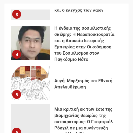
Documento: Η μεγάλη ληστεία
και ο έλεγχος των λαών
3
Η ένδεια της σοσιαλιστικής
σκέψης: Η Νεοαποικιοκρατία
και η Απουσία Ιστορικής
Εμπειρίας στην Οικοδόμηση
του Σοσιαλισμού στον
4
Παγκόσμιο Νότο
Αυγή: Μαρξισμός και Εθνική
Απελευθέρωση
5
Μια κριτική εκ των έσω της
βιομηχανίας θεωρίας της
αυτοκρατορίας: Ο Γκαμπριέλ
Ρόκχιλ σε μια συνέντευξη
6