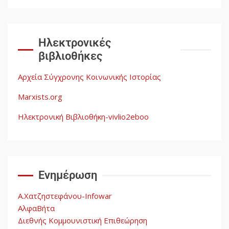
Δωρεάν βιβλίο από το
Documento: Η μεγάλη ληστεία
και ο έλεγχος των λαών
3
Ηλεκτρονικές
βιβλιοθήκες
Η ένδεια της σοσιαλιστικής
σκέψης: Η Νεοαποικιοκρατία
Αρχεία Σύγχρονης Κοινωνικής Ιστορίας
και η Απουσία Ιστορικής
Εμπειρίας στην Οικοδόμηση
Marxists.org
του Σοσιαλισμού στον
4
Παγκόσμιο Νότο
Ηλεκτρονική Βιβλιοθήκη-vivlio2eboo
Αυγή: Μαρξισμός και Εθνική
Απελευθέρωση
Ενημέρωση
5
Α.Χατζηστεφάνου-Infowar
ΑλφαΒήτα
Διεθνής Κομμουνιστική Επιθεώρηση