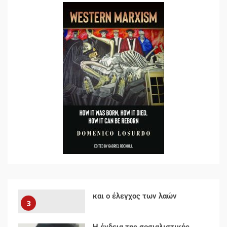
Ενότητα της
αντιιμπεριαλιστικής,
κομμουνιστικής και
ριζοσπαστικής, Αριστεράς και
ανασυγκρότηση του
1
Κομμουνιστικού Κινήματος
Για την απόφαση του 4ου
Συνεδρίου του Αριστερού
Ρεύματος
2
Δωρεάν βιβλίο από το
Documento: Η μεγάλη ληστεία
και ο έλεγχος των λαών
3
Η ένδεια της σοσιαλιστικής