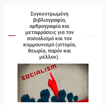
Συγκεντρωμένη
βιβλιογραφία,
αρθρογραφία και
μεταφράσεις για τον
σοσιαλισμό και τον
κομμουνισμό (ιστορία,
θεωρία, παρόν και
μέλλον).
Δωρεάν βιβλίο από το
Documento: Η μεγάλη ληστεία
και ο έλεγχος των λαών
3
Η ένδεια της σοσιαλιστικής
σκέψης: Η Νεοαποικιοκρατία