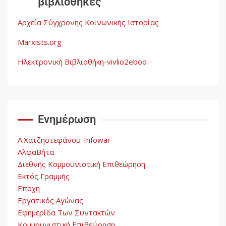
βιβλιοθήκες
Η ένδεια της σοσιαλιστικής
σκέψης: Η Νεοαποικιοκρατία
Αρχεία Σύγχρονης Κοινωνικής Ιστορίας
και η Απουσία Ιστορικής
Εμπειρίας στην Οικοδόμηση
Marxists.org
του Σοσιαλισμού στον
4
Παγκόσμιο Νότο
Ηλεκτρονική Βιβλιοθήκη-vivlio2eboo
Αυγή: Μαρξισμός και Εθνική
Απελευθέρωση
Ενημέρωση
5
Α.Χατζηστεφάνου-Infowar
ΑλφαΒήτα
Διεθνής Κομμουνιστική Επιθεώρηση
Εκτός Γραμμής
Εποχή
Εργατικός Αγώνας
Εφημερίδα Των Συντακτών
Κομμουνιστική Επιθεώρηση