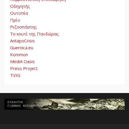
Οδηγητής
Ουτοπία
Πρίν
Ριζοσπάστης
Το κουτί της Πανδώρας
AntapoCrisis
Guernica.eu
Kommon
MediA Oasis
Press Project
TVXS