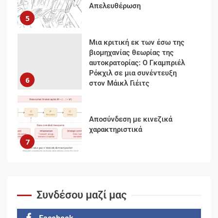
Ρόκχιλ σε μια συνέντευξη
6
στον Μάικλ Γιέιτς
Αποσύνδεση με κινεζικά
χαρακτηριστικά
7
Ενότητα της
αντιιμπεριαλιστικής,
κομμουνιστικής και
ριζοσπαστικής, Αριστεράς και
ανασυγκρότηση του
1
Κομμουνιστικού Κινήματος
Για την απόφαση του 4ου
Συνεδρίου του Αριστερού
Συνδέσου μαζί μας
Ρεύματος
2