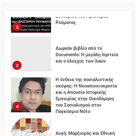
Δωρεάν βιβλίο από το
Documento: Η μεγάλη ληστεία
και ο έλεγχος των λαών
3
Η ένδεια της σοσιαλιστικής
σκέψης: Η Νεοαποικιοκρατία
και η Απουσία Ιστορικής
Εμπειρίας στην Οικοδόμηση
του Σοσιαλισμού στον
4
Παγκόσμιο Νότο
Αυγή: Μαρξισμός και Εθνική
Απελευθέρωση
5
Μια κριτική εκ των έσω της
βιομηχανίας θεωρίας της
αυτοκρατορίας: Ο Γκαμπριέλ