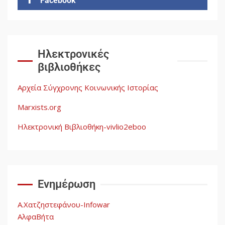
Facebook
Δωρεάν βιβλίο από το
Documento: Η μεγάλη ληστεία
και ο έλεγχος των λαών
3
Ηλεκτρονικές
βιβλιοθήκες
Η ένδεια της σοσιαλιστικής
σκέψης: Η Νεοαποικιοκρατία
Αρχεία Σύγχρονης Κοινωνικής Ιστορίας
και η Απουσία Ιστορικής
Εμπειρίας στην Οικοδόμηση
Marxists.org
του Σοσιαλισμού στον
4
Παγκόσμιο Νότο
Ηλεκτρονική Βιβλιοθήκη-vivlio2eboo
Αυγή: Μαρξισμός και Εθνική
Απελευθέρωση
Ενημέρωση
5
Α.Χατζηστεφάνου-Infowar
ΑλφαΒήτα