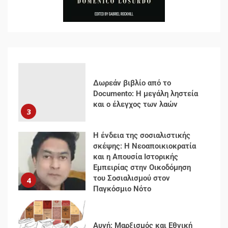
2
Δωρεάν βιβλίο από το
Documento: Η μεγάλη ληστεία
και ο έλεγχος των λαών
3
Η ένδεια της σοσιαλιστικής
σκέψης: Η Νεοαποικιοκρατία
και η Απουσία Ιστορικής
Εμπειρίας στην Οικοδόμηση
του Σοσιαλισμού στον
4
Παγκόσμιο Νότο
Αυγή: Μαρξισμός και Εθνική
Απελευθέρωση
5