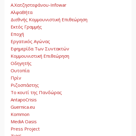
Α.Χατζηστεφάνου-Infowar
ΑλφαΒήτα
Διεθνής Κομμουνιστική Επιθεώρηση
Εκτός Γραμμής
Εποχή
Εργατικός Αγώνας
Εφημερίδα Των Συντακτών
Κομμουνιστική Επιθεώρηση
Οδηγητής
Ουτοπία
Πρίν
Ριζοσπάστης
Το κουτί της Πανδώρας
AntapoCrisis
Guernica.eu
Kommon
MediA Oasis
Press Project