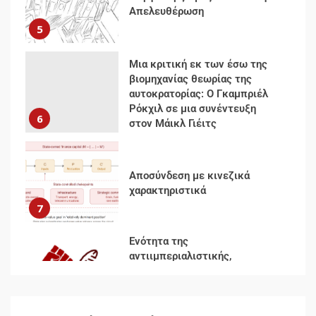
Μια κριτική εκ των έσω της
βιομηχανίας θεωρίας της
αυτοκρατορίας: Ο Γκαμπριέλ
Ρόκχιλ σε μια συνέντευξη
6
στον Μάικλ Γιέιτς
Αποσύνδεση με κινεζικά
χαρακτηριστικά
7
Ενότητα της
αντιιμπεριαλιστικής,
κομμουνιστικής και
ριζοσπαστικής, Αριστεράς και
ανασυγκρότηση του
1
Κομμουνιστικού Κινήματος
Για την απόφαση του 4ου
Συνεδρίου του Αριστερού