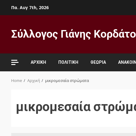
Skip
Πα. Αυγ 7th, 2026
to
content
Σύλλογος Γιάνης Κορδάτ
ΑΡΧΙΚΉ
ΠΟΛΙΤΙΚΉ
ΘΕΩΡΊΑ
ΑΝΑΚΟΙΝ
Home
Αρχική
μικρομεσαία στρώματα
μικρομεσαία στρώμ