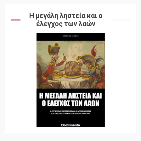
Η μεγάλη ληστεία και ο
έλεγχος των λαών