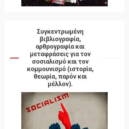
Συγκεντρωμένη
βιβλιογραφία,
αρθρογραφία και
μεταφράσεις για τον
σοσιαλισμό και τον
κομμουνισμό (ιστορία,
θεωρία, παρόν και
μέλλον).
Δωρεάν βιβλίο από το
Documento: Η μεγάλη
ληστεία και ο έλεγχος των
λαών
3