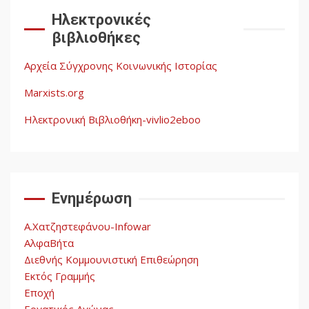
Documento: Η μεγάλη
Ηλεκτρονικές
ληστεία και ο έλεγχος των
βιβλιοθήκες
λαών
3
Αρχεία Σύγχρονης Κοινωνικής Ιστορίας
Η ένδεια της σοσιαλιστικής
σκέψης: Η
Marxists.org
Νεοαποικιοκρατία και η
Απουσία Ιστορικής
Ηλεκτρονική Βιβλιοθήκη-vivlio2eboo
Εμπειρίας στην Οικοδόμηση
4
του Σοσιαλισμού στον
Παγκόσμιο Νότο
Ενημέρωση
Αυγή: Μαρξισμός και Εθνική
Απελευθέρωση
Α.Χατζηστεφάνου-Infowar
5
ΑλφαΒήτα
Διεθνής Κομμουνιστική Επιθεώρηση
Εκτός Γραμμής
Εποχή