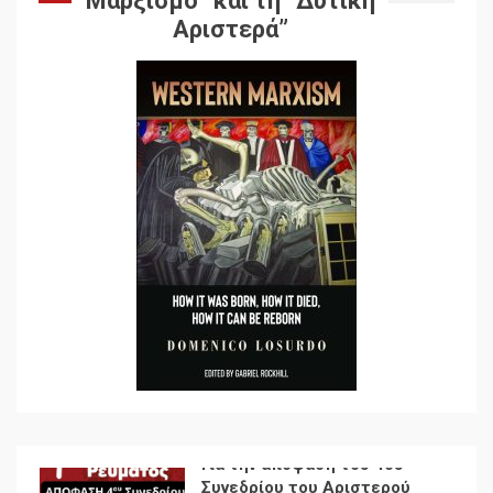
Μαρξισμό” και τη “Δυτική
Αποσύνδεση με κινεζικά
Αριστερά”
χαρακτηριστικά
7
Ενότητα της
αντιιμπεριαλιστικής,
κομμουνιστικής και
ριζοσπαστικής, Αριστεράς
και ανασυγκρότηση του
1
Κομμουνιστικού Κινήματος
Για την απόφαση του 4ου
Συνεδρίου του Αριστερού
Ρεύματος
2
Δωρεάν βιβλίο από το
Documento: Η μεγάλη
ληστεία και ο έλεγχος των