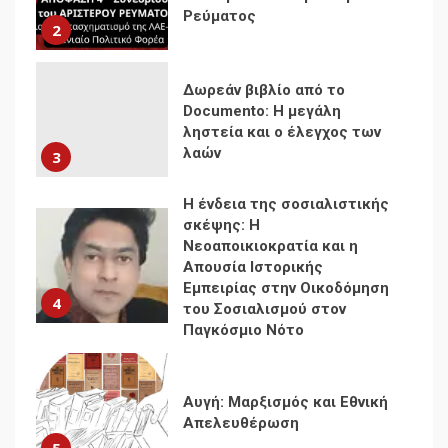
λαών
3
Η ένδεια της σοσιαλιστικής
σκέψης: Η
Νεοαποικιοκρατία και η
Απουσία Ιστορικής
Εμπειρίας στην Οικοδόμηση
4
του Σοσιαλισμού στον
Παγκόσμιο Νότο
Αυγή: Μαρξισμός και Εθνική
Απελευθέρωση
5
Μια κριτική εκ των έσω της
βιομηχανίας θεωρίας της
αυτοκρατορίας: Ο Γκαμπριέλ
Ρόκχιλ σε μια συνέντευξη
6
στον Μάικλ Γιέιτς