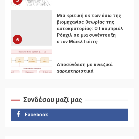
Αποσύνδεση με κινεζικά
χαρακτηριστικά
7
Ενότητα της
αντιιμπεριαλιστικής,
κομμουνιστικής και
ριζοσπαστικής, Αριστεράς
και ανασυγκρότηση του
1
Κομμουνιστικού Κινήματος
Συνδέσου μαζί μας
Για την απόφαση του 4ου
Συνεδρίου του Αριστερού
Ρεύματος
Facebook
2
Δωρεάν βιβλίο από το