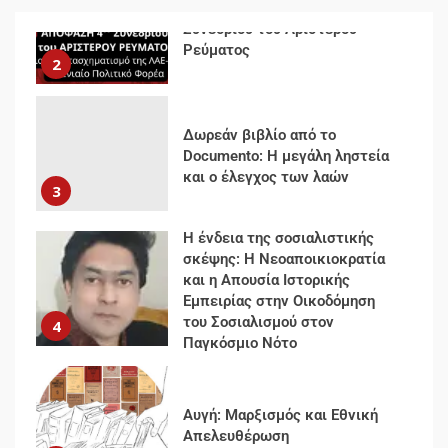
Δωρεάν βιβλίο από το
Documento: Η μεγάλη ληστεία
και ο έλεγχος των λαών
3
Η ένδεια της σοσιαλιστικής
σκέψης: Η Νεοαποικιοκρατία
και η Απουσία Ιστορικής
Εμπειρίας στην Οικοδόμηση
του Σοσιαλισμού στον
4
Παγκόσμιο Νότο
Αυγή: Μαρξισμός και Εθνική
Απελευθέρωση
5
Μια κριτική εκ των έσω της
βιομηχανίας θεωρίας της
αυτοκρατορίας: Ο Γκαμπριέλ
Ρόκχιλ σε μια συνέντευξη