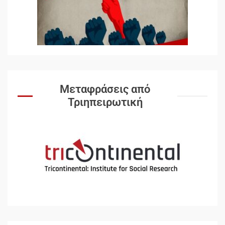
Documento: Η μεγάλη ληστεία
και ο έλεγχος των λαών
3
Η ένδεια της σοσιαλιστικής
σκέψης: Η Νεοαποικιοκρατία
και η Απουσία Ιστορικής
Εμπειρίας στην Οικοδόμηση
του Σοσιαλισμού στον
4
Μεταφράσεις από
Παγκόσμιο Νότο
Τριηπειρωτική
Αυγή: Μαρξισμός και Εθνική
Απελευθέρωση
5
Μια κριτική εκ των έσω της
βιομηχανίας θεωρίας της
αυτοκρατορίας: Ο Γκαμπριέλ
Ρόκχιλ σε μια συνέντευξη
6
στον Μάικλ Γιέιτς