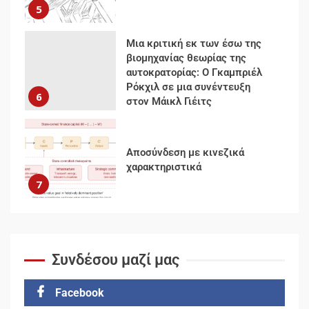
6
στον Μάικλ Γιέιτς
Αποσύνδεση με κινεζικά
χαρακτηριστικά
7
Ενότητα της
αντιιμπεριαλιστικής,
κομμουνιστικής και
ριζοσπαστικής, Αριστεράς και
ανασυγκρότηση του
1
Κομμουνιστικού Κινήματος
Για την απόφαση του 4ου
Συνεδρίου του Αριστερού
Συνδέσου μαζί μας
Ρεύματος
2
Facebook