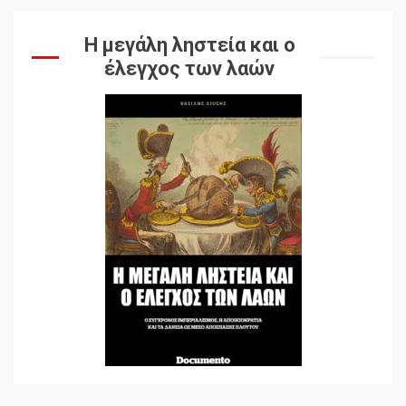
Η μεγάλη ληστεία και ο
έλεγχος των λαών