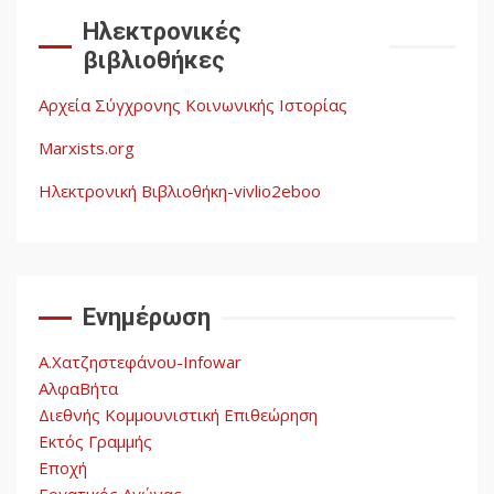
Documento: Η μεγάλη
Ηλεκτρονικές
ληστεία και ο έλεγχος των
βιβλιοθήκες
λαών
3
Αρχεία Σύγχρονης Κοινωνικής Ιστορίας
Η ένδεια της σοσιαλιστικής
σκέψης: Η
Marxists.org
Νεοαποικιοκρατία και η
Απουσία Ιστορικής
Ηλεκτρονική Βιβλιοθήκη-vivlio2eboo
Εμπειρίας στην Οικοδόμηση
4
του Σοσιαλισμού στον
Παγκόσμιο Νότο
Ενημέρωση
Αυγή: Μαρξισμός και Εθνική
Απελευθέρωση
Α.Χατζηστεφάνου-Infowar
5
ΑλφαΒήτα
Διεθνής Κομμουνιστική Επιθεώρηση
Εκτός Γραμμής
Εποχή