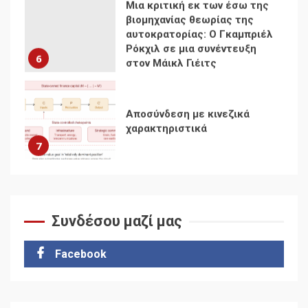
Αποσύνδεση με κινεζικά
χαρακτηριστικά
7
Ενότητα της
αντιιμπεριαλιστικής,
κομμουνιστικής και
ριζοσπαστικής, Αριστεράς
και ανασυγκρότηση του
1
Κομμουνιστικού Κινήματος
Συνδέσου μαζί μας
Για την απόφαση του 4ου
Συνεδρίου του Αριστερού
Ρεύματος
Facebook
2
Δωρεάν βιβλίο από το