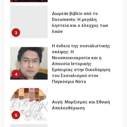
λαών
3
Η ένδεια της σοσιαλιστικής
σκέψης: Η
Νεοαποικιοκρατία και η
Απουσία Ιστορικής
Εμπειρίας στην Οικοδόμηση
4
του Σοσιαλισμού στον
Παγκόσμιο Νότο
Αυγή: Μαρξισμός και Εθνική
Απελευθέρωση
5
Μια κριτική εκ των έσω της
βιομηχανίας θεωρίας της
αυτοκρατορίας: Ο Γκαμπριέλ
Ρόκχιλ σε μια συνέντευξη
6
στον Μάικλ Γιέιτς