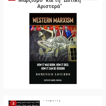
Μαρξισμό” και τη “Δυτική
Αποσύνδεση με κινεζικά
Αριστερά”
χαρακτηριστικά
7
Ενότητα της
αντιιμπεριαλιστικής,
κομμουνιστικής και
ριζοσπαστικής, Αριστεράς
και ανασυγκρότηση του
1
Κομμουνιστικού Κινήματος
Για την απόφαση του 4ου
Συνεδρίου του Αριστερού
Ρεύματος
2
Δωρεάν βιβλίο από το
Documento: Η μεγάλη
ληστεία και ο έλεγχος των