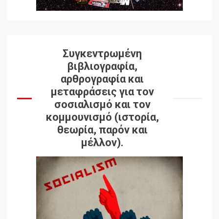
Συγκεντρωμένη
βιβλιογραφία,
αρθρογραφία και
μεταφράσεις για τον
σοσιαλισμό και τον
κομμουνισμό (ιστορία,
θεωρία, παρόν και
μέλλον).
Δωρεάν βιβλίο από το
Documento: Η μεγάλη
ληστεία και ο έλεγχος των
λαών
3