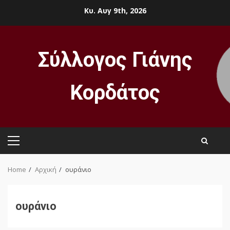
Skip
Κυ. Αυγ 9th, 2026
to
content
Σύλλογος Γιάνης
Κορδάτος
Primary
Menu
Home
Αρχική
ουράνιο
ουράνιο