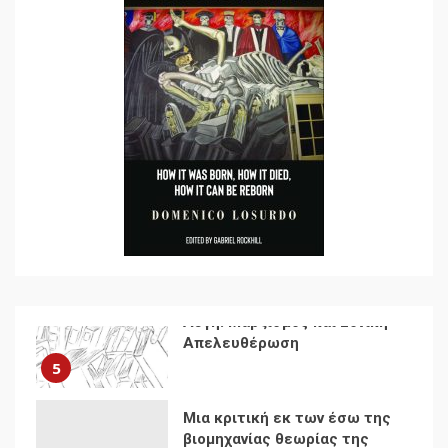
Δωρεάν βιβλίο από το
Documento: Η μεγάλη
ληστεία και ο έλεγχος των
λαών
3
Η ένδεια της σοσιαλιστικής
σκέψης: Η
Νεοαποικιοκρατία και η
Απουσία Ιστορικής
Εμπειρίας στην Οικοδόμηση
4
του Σοσιαλισμού στον
Παγκόσμιο Νότο
Αυγή: Μαρξισμός και Εθνική
Απελευθέρωση
5
Μια κριτική εκ των έσω της
βιομηχανίας θεωρίας της