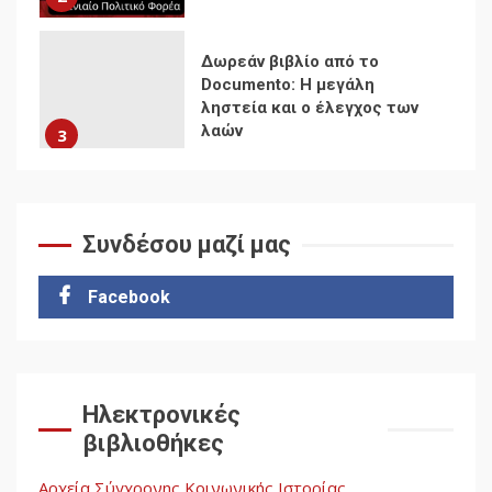
Δωρεάν βιβλίο από το
Documento: Η μεγάλη
ληστεία και ο έλεγχος των
λαών
3
Η ένδεια της σοσιαλιστικής
σκέψης: Η
Νεοαποικιοκρατία και η
Συνδέσου μαζί μας
Απουσία Ιστορικής
Εμπειρίας στην Οικοδόμηση
4
Facebook
του Σοσιαλισμού στον
Παγκόσμιο Νότο
Αυγή: Μαρξισμός και Εθνική
Ηλεκτρονικές
Απελευθέρωση
βιβλιοθήκες
5
Αρχεία Σύγχρονης Κοινωνικής Ιστορίας