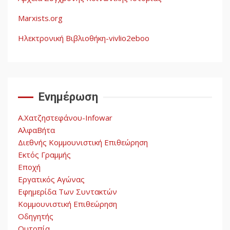
Marxists.org
Ηλεκτρονική Βιβλιοθήκη-vivlio2eboo
Ενημέρωση
Α.Χατζηστεφάνου-Infowar
ΑλφαΒήτα
Διεθνής Κομμουνιστική Επιθεώρηση
Εκτός Γραμμής
Εποχή
Εργατικός Αγώνας
Εφημερίδα Των Συντακτών
Κομμουνιστική Επιθεώρηση
Οδηγητής
Ουτοπία