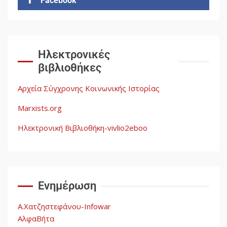
Facebook
Δωρεάν βιβλίο από το
Documento: Η μεγάλη ληστεία
και ο έλεγχος των λαών
3
Ηλεκτρονικές
βιβλιοθήκες
Η ένδεια της σοσιαλιστικής
σκέψης: Η Νεοαποικιοκρατία
Αρχεία Σύγχρονης Κοινωνικής Ιστορίας
και η Απουσία Ιστορικής
Εμπειρίας στην Οικοδόμηση
Marxists.org
του Σοσιαλισμού στον
4
Παγκόσμιο Νότο
Ηλεκτρονική Βιβλιοθήκη-vivlio2eboo
Αυγή: Μαρξισμός και Εθνική
Απελευθέρωση
Ενημέρωση
5
Α.Χατζηστεφάνου-Infowar
ΑλφαΒήτα