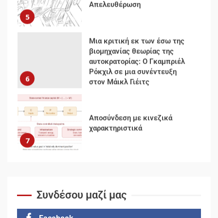
Ρόκχιλ σε μια συνέντευξη
6
στον Μάικλ Γιέιτς
Αποσύνδεση με κινεζικά
χαρακτηριστικά
7
Ενότητα της
αντιιμπεριαλιστικής,
κομμουνιστικής και
ριζοσπαστικής, Αριστεράς και
ανασυγκρότηση του
1
Κομμουνιστικού Κινήματος
Για την απόφαση του 4ου
Συνεδρίου του Αριστερού
Συνδέσου μαζί μας
Ρεύματος
2