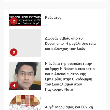
Δωρεάν βιβλίο από το
Documento: Η μεγάλη ληστεία
και ο έλεγχος των λαών
3
Η ένδεια της σοσιαλιστικής
σκέψης: Η Νεοαποικιοκρατία
και η Απουσία Ιστορικής
Εμπειρίας στην Οικοδόμηση
του Σοσιαλισμού στον
4
Παγκόσμιο Νότο
Αυγή: Μαρξισμός και Εθνική
Απελευθέρωση
5
Μια κριτική εκ των έσω της
βιομηχανίας θεωρίας της
αυτοκρατορίας: Ο Γκαμπριέλ