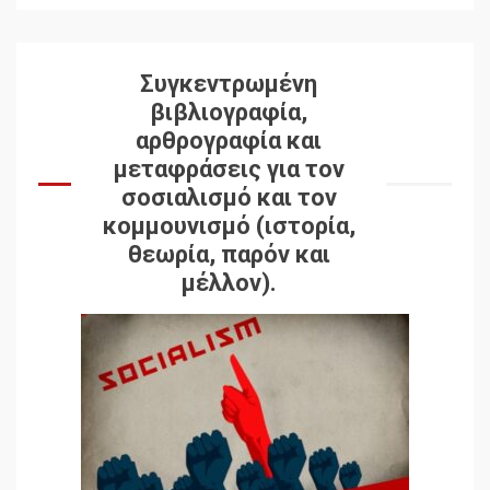
Συγκεντρωμένη
βιβλιογραφία,
αρθρογραφία και
μεταφράσεις για τον
σοσιαλισμό και τον
κομμουνισμό (ιστορία,
θεωρία, παρόν και
μέλλον).
Δωρεάν βιβλίο από το
Documento: Η μεγάλη
ληστεία και ο έλεγχος των
λαών
3
Η ένδεια της σοσιαλιστικής