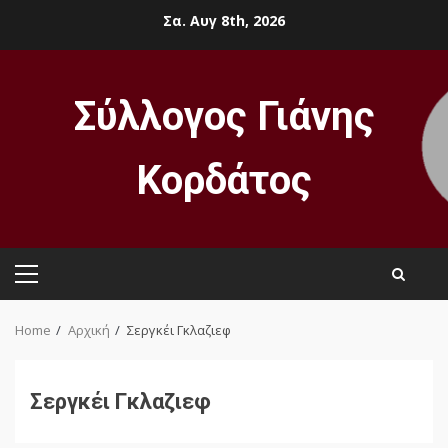
Skip
Σα. Αυγ 8th, 2026
to
content
Σύλλογος Γιάνης
Κορδάτος
Primary
Menu
Home
Αρχική
Σεργκέι Γκλαζιεφ
Σεργκέι Γκλαζιεφ