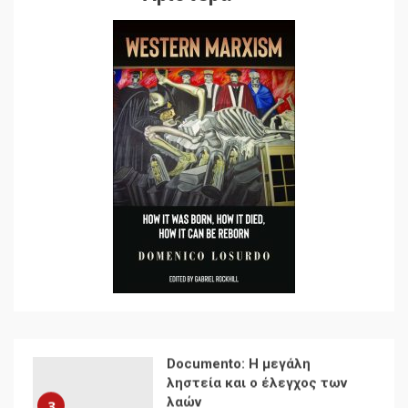
χαρακτηριστικά
7
Ενότητα της
αντιιμπεριαλιστικής,
κομμουνιστικής και
ριζοσπαστικής, Αριστεράς
και ανασυγκρότηση του
1
Κομμουνιστικού Κινήματος
Για την απόφαση του 4ου
Συνεδρίου του Αριστερού
Ρεύματος
2
Δωρεάν βιβλίο από το
Documento: Η μεγάλη
ληστεία και ο έλεγχος των
λαών
3