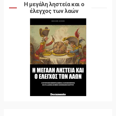
Η μεγάλη ληστεία και ο
έλεγχος των λαών