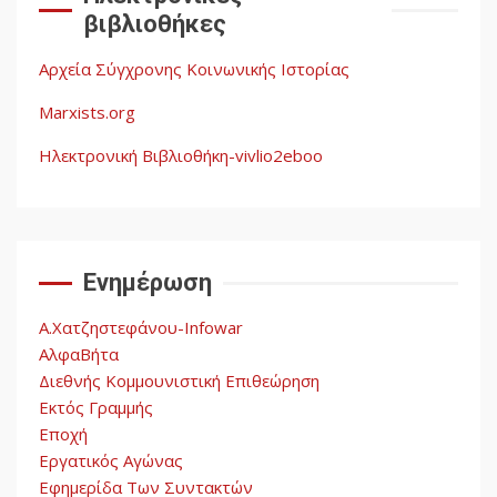
ληστεία και ο έλεγχος των
βιβλιοθήκες
λαών
3
Αρχεία Σύγχρονης Κοινωνικής Ιστορίας
Η ένδεια της σοσιαλιστικής
σκέψης: Η
Marxists.org
Νεοαποικιοκρατία και η
Απουσία Ιστορικής
Ηλεκτρονική Βιβλιοθήκη-vivlio2eboo
Εμπειρίας στην Οικοδόμηση
4
του Σοσιαλισμού στον
Παγκόσμιο Νότο
Ενημέρωση
Αυγή: Μαρξισμός και Εθνική
Απελευθέρωση
Α.Χατζηστεφάνου-Infowar
5
ΑλφαΒήτα
Διεθνής Κομμουνιστική Επιθεώρηση
Εκτός Γραμμής
Εποχή
Εργατικός Αγώνας
Εφημερίδα Των Συντακτών