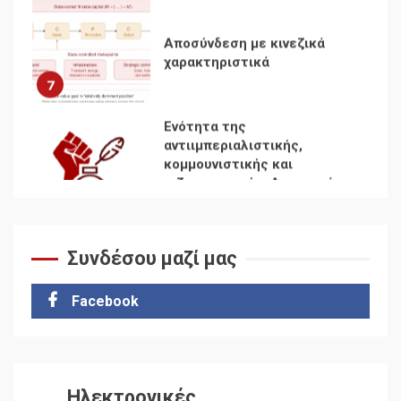
Αποσύνδεση με κινεζικά
χαρακτηριστικά
7
Ενότητα της
αντιιμπεριαλιστικής,
κομμουνιστικής και
ριζοσπαστικής, Αριστεράς
και ανασυγκρότηση του
1
Κομμουνιστικού Κινήματος
Συνδέσου μαζί μας
Για την απόφαση του 4ου
Συνεδρίου του Αριστερού
Ρεύματος
Facebook
2
Δωρεάν βιβλίο από το
Documento: Η μεγάλη
Ηλεκτρονικές