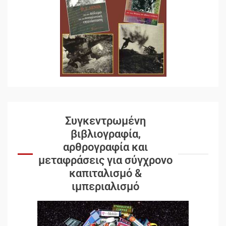
Συγκεντρωμένη
βιβλιογραφία,
αρθρογραφία και
μεταφράσεις για σύγχρονο
καπιταλισμό &
ιμπεριαλισμό
Δωρεάν βιβλίο από το
Documento: Η μεγάλη ληστεία
και ο έλεγχος των λαών
3