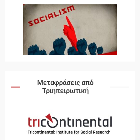
Αποσύνδεση με κινεζικά
χαρακτηριστικά
7
Ενότητα της
αντιιμπεριαλιστικής,
κομμουνιστικής και
ριζοσπαστικής, Αριστεράς και
ανασυγκρότηση του
1
Κομμουνιστικού Κινήματος
Μεταφράσεις από
Για την απόφαση του 4ου
Τριηπειρωτική
Συνεδρίου του Αριστερού
Ρεύματος
2
Δωρεάν βιβλίο από το
Documento: Η μεγάλη ληστεία
και ο έλεγχος των λαών