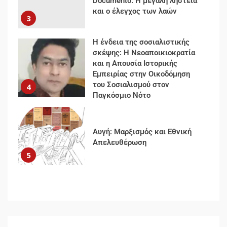
Documento: Η μεγάλη ληστεία
και ο έλεγχος των λαών
3
Η ένδεια της σοσιαλιστικής
σκέψης: Η Νεοαποικιοκρατία
και η Απουσία Ιστορικής
Εμπειρίας στην Οικοδόμηση
του Σοσιαλισμού στον
4
Παγκόσμιο Νότο
Αυγή: Μαρξισμός και Εθνική
Απελευθέρωση
5