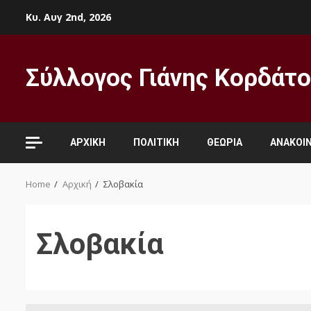
Skip
Κυ. Αυγ 2nd, 2026
to
content
Σύλλογος Γιάνης Κορδάτ
ΑΡΧΙΚΉ
ΠΟΛΙΤΙΚΉ
ΘΕΩΡΊΑ
ΑΝΑΚΟΙΝ
Home
Αρχική
Σλοβακία
Σλοβακία