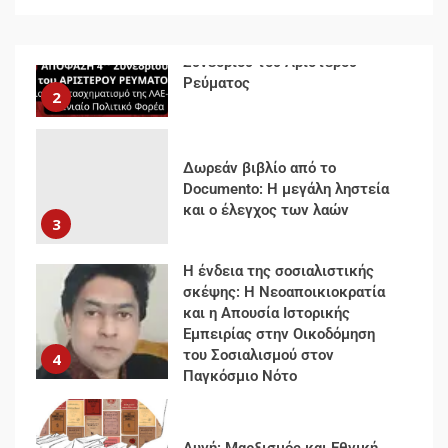
Δωρεάν βιβλίο από το
Documento: Η μεγάλη ληστεία
και ο έλεγχος των λαών
3
Η ένδεια της σοσιαλιστικής
σκέψης: Η Νεοαποικιοκρατία
και η Απουσία Ιστορικής
Εμπειρίας στην Οικοδόμηση
του Σοσιαλισμού στον
4
Παγκόσμιο Νότο
Αυγή: Μαρξισμός και Εθνική
Απελευθέρωση
5
Μια κριτική εκ των έσω της
βιομηχανίας θεωρίας της
αυτοκρατορίας: Ο Γκαμπριέλ