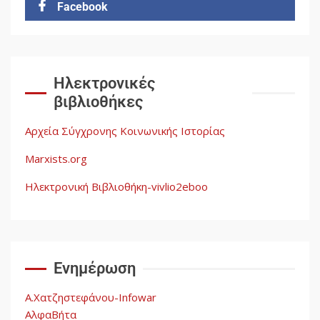
Facebook
Δωρεάν βιβλίο από το
Documento: Η μεγάλη ληστεία
και ο έλεγχος των λαών
3
Ηλεκτρονικές
βιβλιοθήκες
Η ένδεια της σοσιαλιστικής
σκέψης: Η Νεοαποικιοκρατία
Αρχεία Σύγχρονης Κοινωνικής Ιστορίας
και η Απουσία Ιστορικής
Εμπειρίας στην Οικοδόμηση
Marxists.org
του Σοσιαλισμού στον
4
Παγκόσμιο Νότο
Ηλεκτρονική Βιβλιοθήκη-vivlio2eboo
Αυγή: Μαρξισμός και Εθνική
Απελευθέρωση
Ενημέρωση
5
Α.Χατζηστεφάνου-Infowar
ΑλφαΒήτα