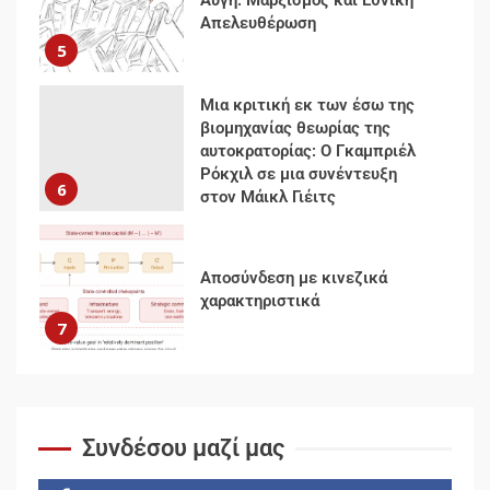
Ρόκχιλ σε μια συνέντευξη
6
στον Μάικλ Γιέιτς
Αποσύνδεση με κινεζικά
χαρακτηριστικά
7
Ενότητα της
αντιιμπεριαλιστικής,
κομμουνιστικής και
ριζοσπαστικής, Αριστεράς και
ανασυγκρότηση του
1
Κομμουνιστικού Κινήματος
Για την απόφαση του 4ου
Συνεδρίου του Αριστερού
Συνδέσου μαζί μας
Ρεύματος
2