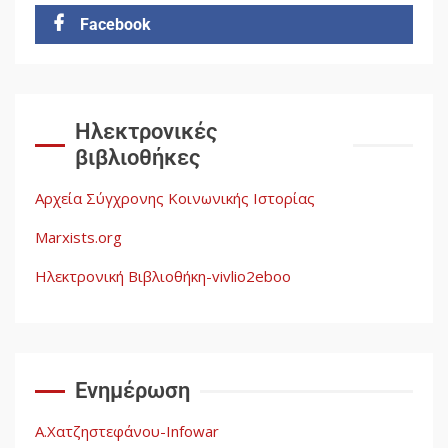
Facebook
Δωρεάν βιβλίο από το
Documento: Η μεγάλη ληστεία
και ο έλεγχος των λαών
3
Ηλεκτρονικές
βιβλιοθήκες
Η ένδεια της σοσιαλιστικής
σκέψης: Η Νεοαποικιοκρατία
Αρχεία Σύγχρονης Κοινωνικής Ιστορίας
και η Απουσία Ιστορικής
Εμπειρίας στην Οικοδόμηση
Marxists.org
του Σοσιαλισμού στον
4
Παγκόσμιο Νότο
Ηλεκτρονική Βιβλιοθήκη-vivlio2eboo
Αυγή: Μαρξισμός και Εθνική
Απελευθέρωση
Ενημέρωση
5
Α.Χατζηστεφάνου-Infowar