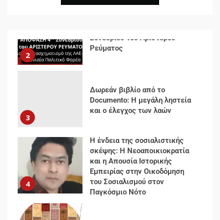
Δωρεάν βιβλίο από το
Documento: Η μεγάλη ληστεία
και ο έλεγχος των λαών
3
Η ένδεια της σοσιαλιστικής
σκέψης: Η Νεοαποικιοκρατία
και η Απουσία Ιστορικής
Εμπειρίας στην Οικοδόμηση
του Σοσιαλισμού στον
4
Παγκόσμιο Νότο
Αυγή: Μαρξισμός και Εθνική
Απελευθέρωση
5
Μια κριτική εκ των έσω της
βιομηχανίας θεωρίας της