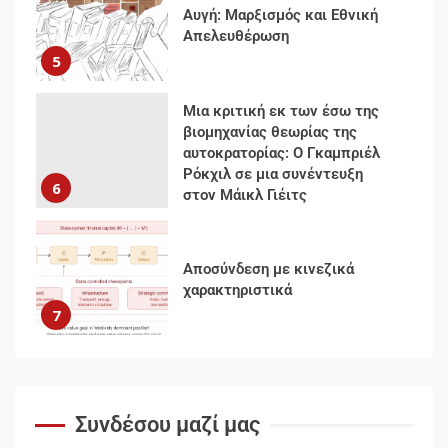
αυτοκρατορίας: Ο Γκαμπριέλ
Ρόκχιλ σε μια συνέντευξη
6
στον Μάικλ Γιέιτς
Αποσύνδεση με κινεζικά
χαρακτηριστικά
7
Ενότητα της
αντιιμπεριαλιστικής,
κομμουνιστικής και
ριζοσπαστικής, Αριστεράς και
ανασυγκρότηση του
1
Κομμουνιστικού Κινήματος
Για την απόφαση του 4ου
Συνεδρίου του Αριστερού
Συνδέσου μαζί μας
Ρεύματος
2