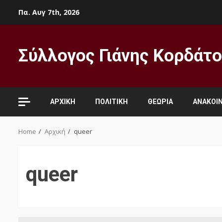
Skip
Πα. Αυγ 7th, 2026
to
content
Σύλλογος Γιάνης Κορδάτ
ΑΡΧΙΚΉ
ΠΟΛΙΤΙΚΉ
ΘΕΩΡΊΑ
ΑΝΑΚΟΙΝ
Home
Αρχική
queer
queer