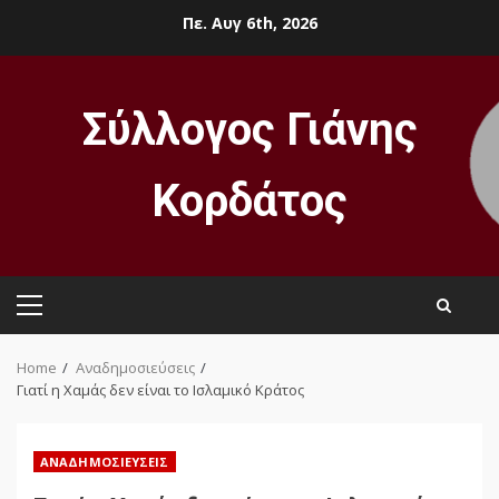
Skip
Πε. Αυγ 6th, 2026
to
content
Σύλλογος Γιάνης
Κορδάτος
Primary
Menu
Home
Αναδημοσιεύσεις
Γιατί η Χαμάς δεν είναι το Ισλαμικό Κράτος
ΑΝΑΔΗΜΟΣΙΕΎΣΕΙΣ