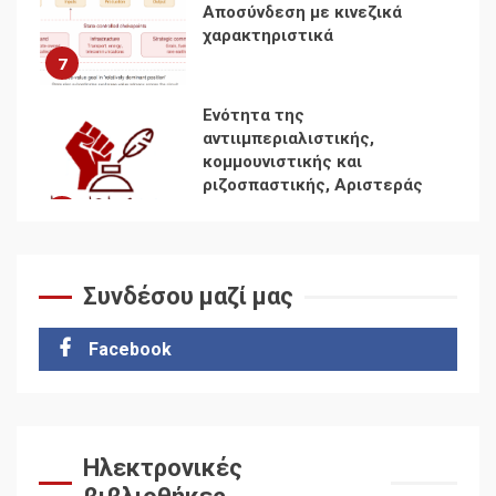
Αποσύνδεση με κινεζικά
χαρακτηριστικά
7
Ενότητα της
αντιιμπεριαλιστικής,
κομμουνιστικής και
ριζοσπαστικής, Αριστεράς
και ανασυγκρότηση του
1
Κομμουνιστικού Κινήματος
Συνδέσου μαζί μας
Για την απόφαση του 4ου
Συνεδρίου του Αριστερού
Ρεύματος
Facebook
2
Δωρεάν βιβλίο από το
Documento: Η μεγάλη
Ηλεκτρονικές
ληστεία και ο έλεγχος των