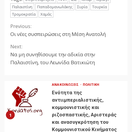
Παλαιστίνη
Παπαδομανωλάκης
Συρία
Τουρκία
Τρομοκρατία
Χαμάς
Previous:
Continue
Οι νέες συσπειρώσεις στη Μέση Ανατολή
Reading
Next:
Να μη συνηθίσουμε την αδικία στην
Παλαιστίνη, του Λεωνίδα Βατικιώτη
ΑΝΑΚΟΙΝΏΣΕΙΣ
ΠΟΛΙΤΙΚΉ
Ενότητα της
αντιιμπεριαλιστικής,
κομμουνιστικής και
ριζοσπαστικής, Αριστεράς
1
και ανασυγκρότηση του
Κομμουνιστικού Κινήματος