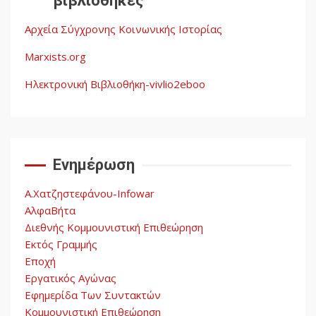
βιβλιοθήκες
λαών
3
Αρχεία Σύγχρονης Κοινωνικής Ιστορίας
Η ένδεια της σοσιαλιστικής
σκέψης: Η
Marxists.org
Νεοαποικιοκρατία και η
Απουσία Ιστορικής
Ηλεκτρονική Βιβλιοθήκη-vivlio2eboo
Εμπειρίας στην Οικοδόμηση
4
του Σοσιαλισμού στον
Παγκόσμιο Νότο
Ενημέρωση
Αυγή: Μαρξισμός και Εθνική
Απελευθέρωση
Α.Χατζηστεφάνου-Infowar
5
ΑλφαΒήτα
Διεθνής Κομμουνιστική Επιθεώρηση
Εκτός Γραμμής
Εποχή
Εργατικός Αγώνας
Εφημερίδα Των Συντακτών
Κομμουνιστική Επιθεώρηση