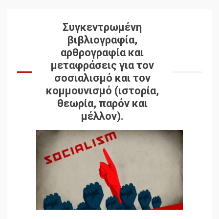
Συγκεντρωμένη
βιβλιογραφία,
αρθρογραφία και
μεταφράσεις για τον
σοσιαλισμό και τον
κομμουνισμό (ιστορία,
θεωρία, παρόν και
μέλλον).
Δωρεάν βιβλίο από το
Documento: Η μεγάλη
ληστεία και ο έλεγχος των
λαών
3
Η ένδεια της σοσιαλιστικής
σκέψης: Η