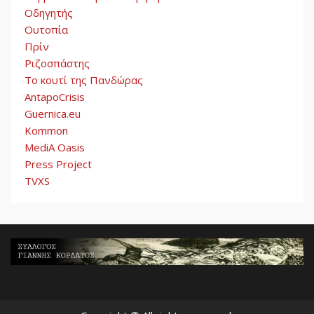
Οδηγητής
Ουτοπία
Πρίν
Ριζοσπάστης
Το κουτί της Πανδώρας
AntapoCrisis
Guernica.eu
Kommon
MediA Oasis
Press Project
TVXS