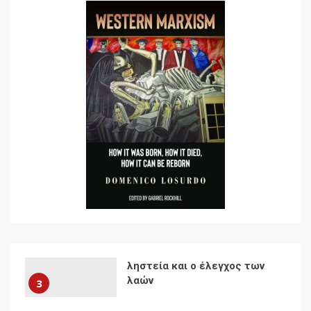
7
Ενότητα της
αντιιμπεριαλιστικής,
κομμουνιστικής και
ριζοσπαστικής, Αριστεράς
και ανασυγκρότηση του
1
Κομμουνιστικού Κινήματος
Για την απόφαση του 4ου
Συνεδρίου του Αριστερού
Ρεύματος
2
Δωρεάν βιβλίο από το
Documento: Η μεγάλη
ληστεία και ο έλεγχος των
λαών
3