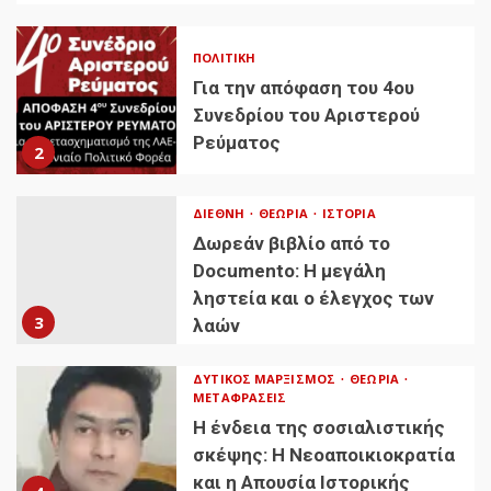
ΠΟΛΙΤΙΚΉ
Για την απόφαση του 4ου
Συνεδρίου του Αριστερού
Ρεύματος
2
ΔΙΕΘΝΉ
ΘΕΩΡΊΑ
ΙΣΤΟΡΊΑ
Δωρεάν βιβλίο από το
Documento: Η μεγάλη
ληστεία και ο έλεγχος των
3
λαών
ΔΥΤΙΚΌΣ ΜΑΡΞΙΣΜΌΣ
ΘΕΩΡΊΑ
ΜΕΤΑΦΡΆΣΕΙΣ
Η ένδεια της σοσιαλιστικής
σκέψης: Η Νεοαποικιοκρατία
και η Απουσία Ιστορικής