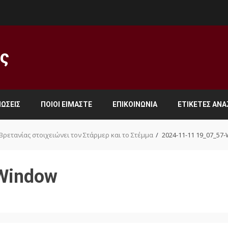
ος
ΏΣΕΙΣ
ΠΟΙΟΙ ΕΊΜΑΣΤΕ
ΕΠΙΚΟΙΝΩΝΊΑ
ΕΤΙΚΈΤΕΣ ΑΝ
Βρετανίας στοιχειώνει τον Στάρμερ και το Στέμμα
2024-11-11 19_07_57
Window