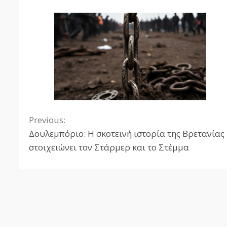
Previous:
Continue
Δουλεμπόριο: Η σκοτεινή ιστορία της Βρετανίας
Reading
στοιχειώνει τον Στάρμερ και το Στέμμα