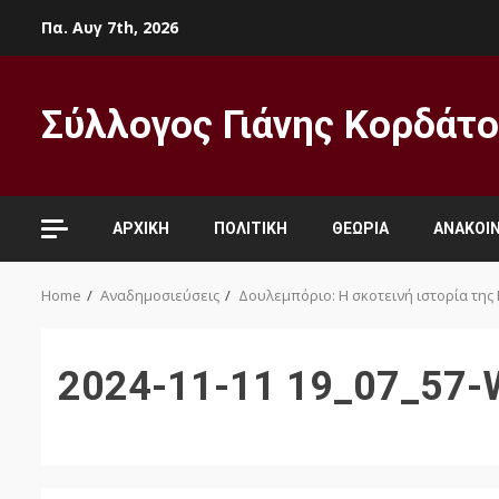
Skip
Πα. Αυγ 7th, 2026
to
content
Σύλλογος Γιάνης Κορδάτ
ΑΡΧΙΚΉ
ΠΟΛΙΤΙΚΉ
ΘΕΩΡΊΑ
ΑΝΑΚΟΙΝ
Home
Αναδημοσιεύσεις
Δουλεμπόριο: Η σκοτεινή ιστορία της 
2024-11-11 19_07_57-