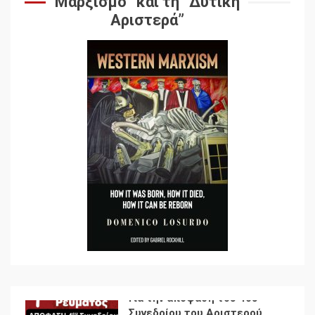
Μαρξισμό” και τη “Δυτική
Αποσύνδεση με κινεζικά
Αριστερά”
χαρακτηριστικά
7
Ενότητα της
αντιιμπεριαλιστικής,
κομμουνιστικής και
ριζοσπαστικής, Αριστεράς
και ανασυγκρότηση του
1
Κομμουνιστικού Κινήματος
Για την απόφαση του 4ου
Συνεδρίου του Αριστερού
Ρεύματος
2
Δωρεάν βιβλίο από το
Documento: Η μεγάλη
ληστεία και ο έλεγχος των