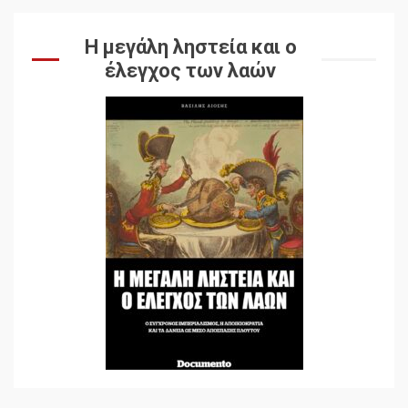
Η μεγάλη ληστεία και ο
έλεγχος των λαών