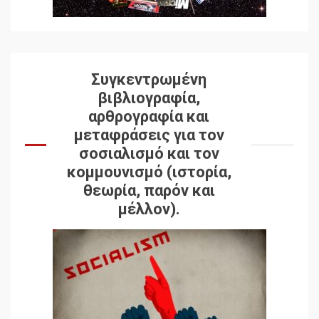
Συγκεντρωμένη
βιβλιογραφία,
αρθρογραφία και
μεταφράσεις για τον
σοσιαλισμό και τον
κομμουνισμό (ιστορία,
θεωρία, παρόν και
μέλλον).
Δωρεάν βιβλίο από το
Documento: Η μεγάλη
ληστεία και ο έλεγχος των
λαών
3