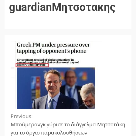
guardianΜητσοτακης
Previous:
Continue
Μπούμερανγκ γύρισε το διάγγελμα Μητσοτάκη
Reading
για το όργιο παρακολουθήσεων