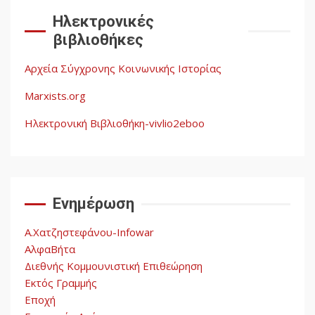
Documento: Η μεγάλη
Ηλεκτρονικές
ληστεία και ο έλεγχος των
βιβλιοθήκες
λαών
3
Αρχεία Σύγχρονης Κοινωνικής Ιστορίας
Η ένδεια της σοσιαλιστικής
σκέψης: Η
Marxists.org
Νεοαποικιοκρατία και η
Απουσία Ιστορικής
Ηλεκτρονική Βιβλιοθήκη-vivlio2eboo
Εμπειρίας στην Οικοδόμηση
4
του Σοσιαλισμού στον
Παγκόσμιο Νότο
Ενημέρωση
Αυγή: Μαρξισμός και Εθνική
Απελευθέρωση
Α.Χατζηστεφάνου-Infowar
5
ΑλφαΒήτα
Διεθνής Κομμουνιστική Επιθεώρηση
Εκτός Γραμμής
Εποχή