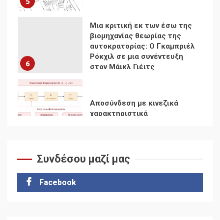
Αποσύνδεση με κινεζικά
χαρακτηριστικά
7
Ενότητα της
αντιιμπεριαλιστικής,
κομμουνιστικής και
ριζοσπαστικής, Αριστεράς
και ανασυγκρότηση του
1
Κομμουνιστικού Κινήματος
Συνδέσου μαζί μας
Για την απόφαση του 4ου
Συνεδρίου του Αριστερού
Ρεύματος
Facebook
2
Δωρεάν βιβλίο από το