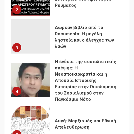
λαών
3
Η ένδεια της σοσιαλιστικής
σκέψης: Η
Νεοαποικιοκρατία και η
Απουσία Ιστορικής
Εμπειρίας στην Οικοδόμηση
4
του Σοσιαλισμού στον
Παγκόσμιο Νότο
Αυγή: Μαρξισμός και Εθνική
Απελευθέρωση
5
Μια κριτική εκ των έσω της
βιομηχανίας θεωρίας της
αυτοκρατορίας: Ο Γκαμπριέλ
Ρόκχιλ σε μια συνέντευξη
6
στον Μάικλ Γιέιτς