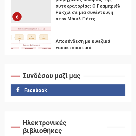
χαρακτηριστικά
7
Ενότητα της
αντιιμπεριαλιστικής,
κομμουνιστικής και
ριζοσπαστικής, Αριστεράς
και ανασυγκρότηση του
1
Κομμουνιστικού Κινήματος
Συνδέσου μαζί μας
Για την απόφαση του 4ου
Συνεδρίου του Αριστερού
Ρεύματος
Facebook
2
Δωρεάν βιβλίο από το
Documento: Η μεγάλη
Ηλεκτρονικές
ληστεία και ο έλεγχος των
βιβλιοθήκες
λαών
3