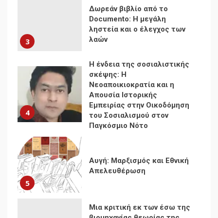
σκέψης: Η
Νεοαποικιοκρατία και η
Απουσία Ιστορικής
Εμπειρίας στην Οικοδόμηση
4
του Σοσιαλισμού στον
Παγκόσμιο Νότο
Αυγή: Μαρξισμός και Εθνική
Απελευθέρωση
5
Μια κριτική εκ των έσω της
βιομηχανίας θεωρίας της
αυτοκρατορίας: Ο Γκαμπριέλ
Ρόκχιλ σε μια συνέντευξη
6
στον Μάικλ Γιέιτς
Αποσύνδεση με κινεζικά