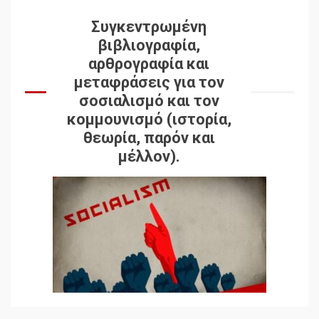
Συγκεντρωμένη
βιβλιογραφία,
αρθρογραφία και
μεταφράσεις για τον
σοσιαλισμό και τον
κομμουνισμό (ιστορία,
θεωρία, παρόν και
μέλλον).
Δωρεάν βιβλίο από το
Documento: Η μεγάλη
ληστεία και ο έλεγχος των
λαών
3
Η ένδεια της σοσιαλιστικής
σκέψης: Η
Νεοαποικιοκρατία και η