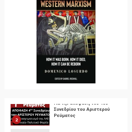
Ενότητα της
αντιιμπεριαλιστικής,
κομμουνιστικής και
ριζοσπαστικής, Αριστεράς
και ανασυγκρότηση του
1
Κομμουνιστικού Κινήματος
Για την απόφαση του 4ου
Συνεδρίου του Αριστερού
Ρεύματος
2
Δωρεάν βιβλίο από το
Documento: Η μεγάλη
ληστεία και ο έλεγχος των
λαών
3
Η ένδεια της σοσιαλιστικής