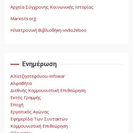
Αρχεία Σύγχρονης Κοινωνικής Ιστορίας
Η ένδεια της σοσιαλιστικής
σκέψης: Η
Marxists.org
Νεοαποικιοκρατία και η
Απουσία Ιστορικής
Ηλεκτρονική Βιβλιοθήκη-vivlio2eboo
Εμπειρίας στην Οικοδόμηση
4
του Σοσιαλισμού στον
Παγκόσμιο Νότο
Ενημέρωση
Αυγή: Μαρξισμός και Εθνική
Απελευθέρωση
Α.Χατζηστεφάνου-Infowar
5
ΑλφαΒήτα
Διεθνής Κομμουνιστική Επιθεώρηση
Εκτός Γραμμής
Εποχή
Εργατικός Αγώνας
Εφημερίδα Των Συντακτών
Κομμουνιστική Επιθεώρηση