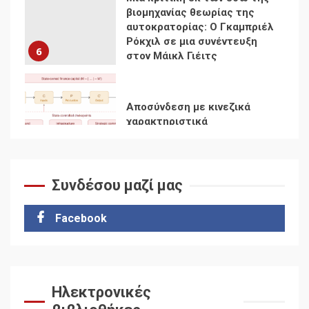
Αποσύνδεση με κινεζικά
χαρακτηριστικά
7
Ενότητα της
αντιιμπεριαλιστικής,
κομμουνιστικής και
ριζοσπαστικής, Αριστεράς
και ανασυγκρότηση του
1
Κομμουνιστικού Κινήματος
Συνδέσου μαζί μας
Για την απόφαση του 4ου
Συνεδρίου του Αριστερού
Ρεύματος
Facebook
2
Δωρεάν βιβλίο από το
Documento: Η μεγάλη
Ηλεκτρονικές
ληστεία και ο έλεγχος των