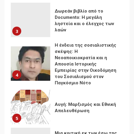
Η ένδεια της σοσιαλιστικής
σκέψης: Η
Νεοαποικιοκρατία και η
Απουσία Ιστορικής
Εμπειρίας στην Οικοδόμηση
4
του Σοσιαλισμού στον
Παγκόσμιο Νότο
Αυγή: Μαρξισμός και Εθνική
Απελευθέρωση
5
Μια κριτική εκ των έσω της
βιομηχανίας θεωρίας της
αυτοκρατορίας: Ο Γκαμπριέλ
Ρόκχιλ σε μια συνέντευξη
6
στον Μάικλ Γιέιτς