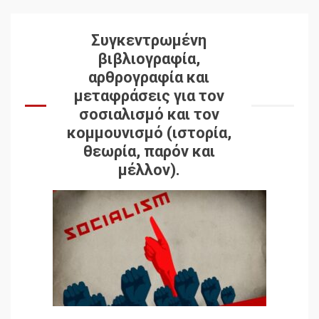
Συγκεντρωμένη
βιβλιογραφία,
αρθρογραφία και
μεταφράσεις για τον
σοσιαλισμό και τον
κομμουνισμό (ιστορία,
θεωρία, παρόν και
μέλλον).
Δωρεάν βιβλίο από το
Documento: Η μεγάλη
ληστεία και ο έλεγχος των
λαών
3
Η ένδεια της σοσιαλιστικής
σκέψης: Η