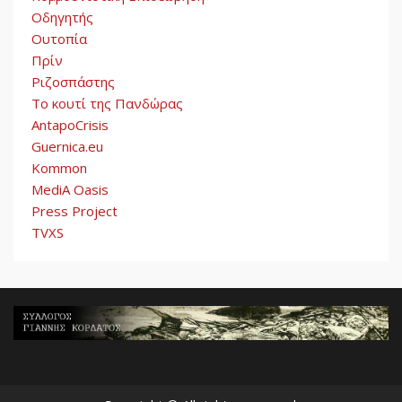
Οδηγητής
Ουτοπία
Πρίν
Ριζοσπάστης
Το κουτί της Πανδώρας
AntapoCrisis
Guernica.eu
Kommon
MediA Oasis
Press Project
TVXS