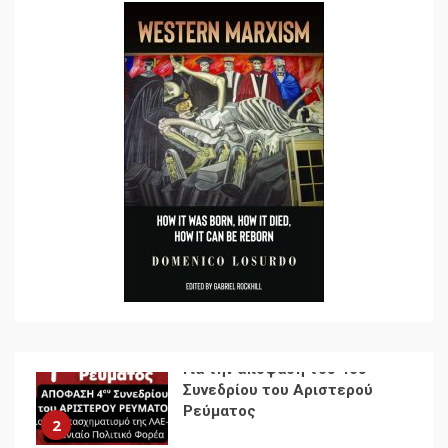
7
Ενότητα της
αντιιμπεριαλιστικής,
κομμουνιστικής και
ριζοσπαστικής, Αριστεράς
και ανασυγκρότηση του
1
Κομμουνιστικού Κινήματος
Για την απόφαση του 4ου
Συνεδρίου του Αριστερού
Ρεύματος
2
Δωρεάν βιβλίο από το
Documento: Η μεγάλη
ληστεία και ο έλεγχος των
λαών
3