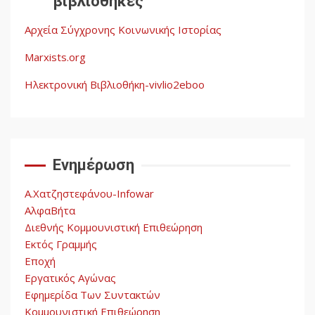
βιβλιοθήκες
λαών
3
Αρχεία Σύγχρονης Κοινωνικής Ιστορίας
Η ένδεια της σοσιαλιστικής
σκέψης: Η
Marxists.org
Νεοαποικιοκρατία και η
Απουσία Ιστορικής
Ηλεκτρονική Βιβλιοθήκη-vivlio2eboo
Εμπειρίας στην Οικοδόμηση
4
του Σοσιαλισμού στον
Παγκόσμιο Νότο
Ενημέρωση
Αυγή: Μαρξισμός και Εθνική
Απελευθέρωση
Α.Χατζηστεφάνου-Infowar
5
ΑλφαΒήτα
Διεθνής Κομμουνιστική Επιθεώρηση
Εκτός Γραμμής
Εποχή
Εργατικός Αγώνας
Εφημερίδα Των Συντακτών
Κομμουνιστική Επιθεώρηση