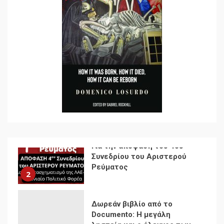
αντιιμπεριαλιστικής,
κομμουνιστικής και
ριζοσπαστικής, Αριστεράς
και ανασυγκρότηση του
1
Κομμουνιστικού Κινήματος
Για την απόφαση του 4ου
Συνεδρίου του Αριστερού
Ρεύματος
2
Δωρεάν βιβλίο από το
Documento: Η μεγάλη
ληστεία και ο έλεγχος των
λαών
3
Η ένδεια της σοσιαλιστικής
σκέψης: Η
Νεοαποικιοκρατία και η
Απουσία Ιστορικής