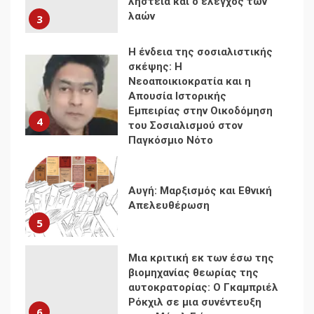
Εμπειρίας στην Οικοδόμηση
4
του Σοσιαλισμού στον
Παγκόσμιο Νότο
Αυγή: Μαρξισμός και Εθνική
Απελευθέρωση
5
Μια κριτική εκ των έσω της
βιομηχανίας θεωρίας της
αυτοκρατορίας: Ο Γκαμπριέλ
Ρόκχιλ σε μια συνέντευξη
6
στον Μάικλ Γιέιτς
Αποσύνδεση με κινεζικά
χαρακτηριστικά
7