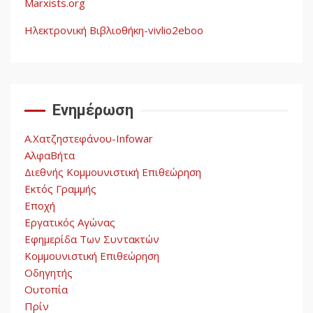
Marxists.org
Νεοαποικιοκρατία και η
Απουσία Ιστορικής
Ηλεκτρονική Βιβλιοθήκη-vivlio2eboo
Εμπειρίας στην Οικοδόμηση
4
του Σοσιαλισμού στον
Παγκόσμιο Νότο
Ενημέρωση
Αυγή: Μαρξισμός και Εθνική
Απελευθέρωση
Α.Χατζηστεφάνου-Infowar
5
ΑλφαΒήτα
Διεθνής Κομμουνιστική Επιθεώρηση
Εκτός Γραμμής
Εποχή
Εργατικός Αγώνας
Εφημερίδα Των Συντακτών
Κομμουνιστική Επιθεώρηση
Οδηγητής
Ουτοπία
Πρίν