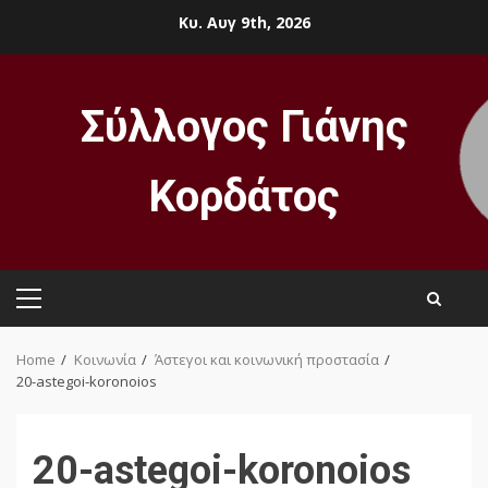
Skip
Κυ. Αυγ 9th, 2026
to
content
Σύλλογος Γιάνης
Κορδάτος
Primary
Menu
Home
Κοινωνία
Άστεγοι και κοινωνική προστασία
20-astegoi-koronoios
20-astegoi-koronoios