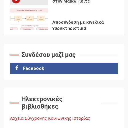
Ενότητα της
αντιιμπεριαλιστικής,
κομμουνιστικής και
ριζοσπαστικής, Αριστεράς
και ανασυγκρότηση του
1
Κομμουνιστικού Κινήματος
Συνδέσου μαζί μας
Για την απόφαση του 4ου
Συνεδρίου του Αριστερού
Ρεύματος
Facebook
2
Δωρεάν βιβλίο από το
Documento: Η μεγάλη
Ηλεκτρονικές
ληστεία και ο έλεγχος των
βιβλιοθήκες
λαών
3
Αρχεία Σύγχρονης Κοινωνικής Ιστορίας
Η ένδεια της σοσιαλιστικής
σκέψης: Η