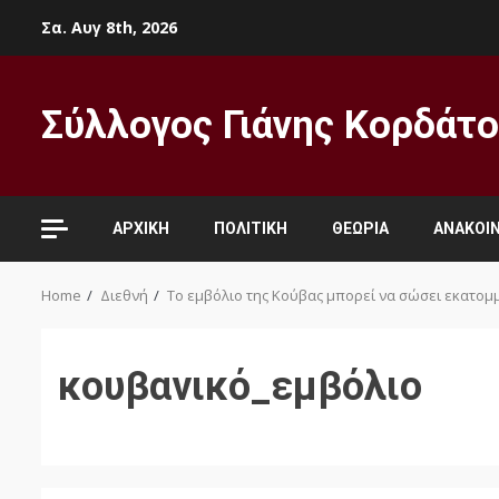
Skip
Σα. Αυγ 8th, 2026
to
content
Σύλλογος Γιάνης Κορδάτ
ΑΡΧΙΚΉ
ΠΟΛΙΤΙΚΉ
ΘΕΩΡΊΑ
ΑΝΑΚΟΙΝ
Home
Διεθνή
Το εμβόλιο της Κούβας μπορεί να σώσει εκατομ
κουβανικό_εμβόλιο