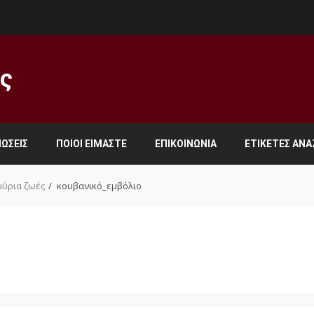
ος
ΏΣΕΙΣ
ΠΟΙΟΙ ΕΊΜΑΣΤΕ
ΕΠΙΚΟΙΝΩΝΊΑ
ΕΤΙΚΈΤΕΣ ΑΝ
μύρια ζωές
κουβανικό_εμβόλιο