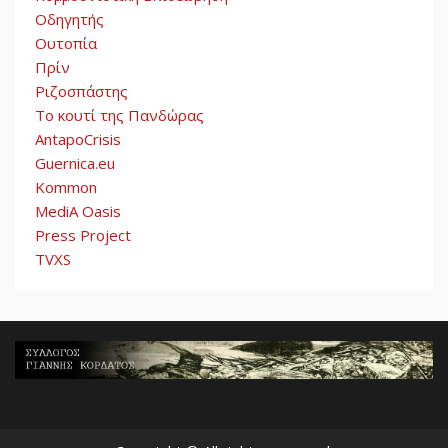
Οδηγητής
Ουτοπία
Πρίν
Ριζοσπάστης
Το κουτί της Πανδώρας
AntapoCrisis
Guernica.eu
Kommon
MediA Oasis
Press Project
TVXS