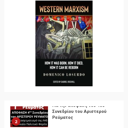
7
Ενότητα της
αντιιμπεριαλιστικής,
κομμουνιστικής και
ριζοσπαστικής, Αριστεράς
και ανασυγκρότηση του
1
Κομμουνιστικού Κινήματος
Για την απόφαση του 4ου
Συνεδρίου του Αριστερού
Ρεύματος
2
Δωρεάν βιβλίο από το
Documento: Η μεγάλη
ληστεία και ο έλεγχος των
λαών
3