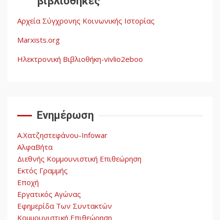
βιβλιοθήκες
λαών
3
Αρχεία Σύγχρονης Κοινωνικής Ιστορίας
Η ένδεια της σοσιαλιστικής
σκέψης: Η
Marxists.org
Νεοαποικιοκρατία και η
Απουσία Ιστορικής
Ηλεκτρονική Βιβλιοθήκη-vivlio2eboo
Εμπειρίας στην Οικοδόμηση
4
του Σοσιαλισμού στον
Παγκόσμιο Νότο
Ενημέρωση
Αυγή: Μαρξισμός και Εθνική
Απελευθέρωση
Α.Χατζηστεφάνου-Infowar
5
ΑλφαΒήτα
Διεθνής Κομμουνιστική Επιθεώρηση
Εκτός Γραμμής
Εποχή
Εργατικός Αγώνας
Εφημερίδα Των Συντακτών
Κομμουνιστική Επιθεώρηση