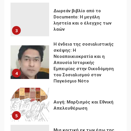
Η ένδεια της σοσιαλιστικής
σκέψης: Η
Νεοαποικιοκρατία και η
Απουσία Ιστορικής
Εμπειρίας στην Οικοδόμηση
4
του Σοσιαλισμού στον
Παγκόσμιο Νότο
Αυγή: Μαρξισμός και Εθνική
Απελευθέρωση
5
Μια κριτική εκ των έσω της
βιομηχανίας θεωρίας της
αυτοκρατορίας: Ο Γκαμπριέλ
Ρόκχιλ σε μια συνέντευξη
6
στον Μάικλ Γιέιτς