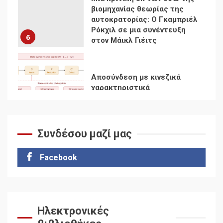
Αποσύνδεση με κινεζικά
χαρακτηριστικά
7
Ενότητα της
αντιιμπεριαλιστικής,
κομμουνιστικής και
ριζοσπαστικής, Αριστεράς
και ανασυγκρότηση του
1
Κομμουνιστικού Κινήματος
Συνδέσου μαζί μας
Για την απόφαση του 4ου
Συνεδρίου του Αριστερού
Ρεύματος
Facebook
2
Δωρεάν βιβλίο από το
Documento: Η μεγάλη
Ηλεκτρονικές
ληστεία και ο έλεγχος των