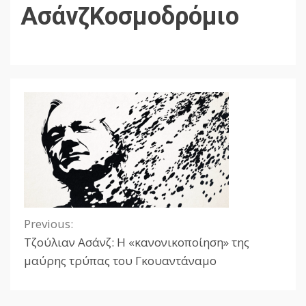
ΑσάνζΚοσμοδρόμιο
Previous:
Continue
Τζούλιαν Ασάνζ: Η «κανονικοποίηση» της
Reading
μαύρης τρύπας του Γκουαντάναμο