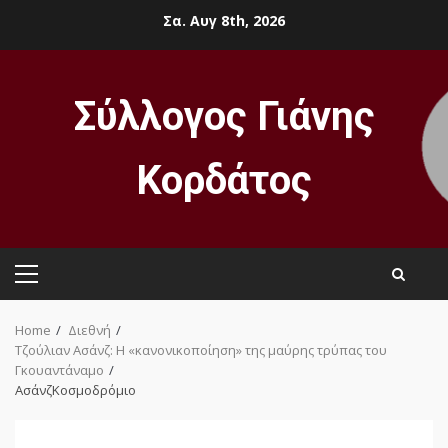
Skip
Σα. Αυγ 8th, 2026
to
content
Σύλλογος Γιάνης
Κορδάτος
Primary
Menu
Home
Διεθνή
Τζούλιαν Ασάνζ: Η «κανονικοποίηση» της μαύρης τρύπας του
Γκουαντάναμο
ΑσάνζΚοσμοδρόμιο