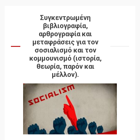
Συγκεντρωμένη
βιβλιογραφία,
αρθρογραφία και
μεταφράσεις για τον
σοσιαλισμό και τον
κομμουνισμό (ιστορία,
θεωρία, παρόν και
μέλλον).
Δωρεάν βιβλίο από το
Documento: Η μεγάλη
ληστεία και ο έλεγχος των
λαών
3
Η ένδεια της σοσιαλιστικής
σκέψης: Η