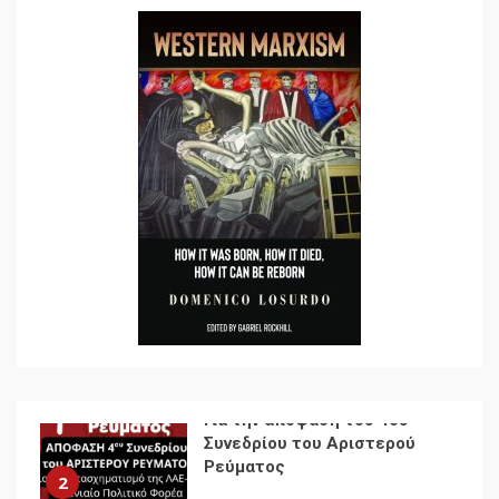
7
Ενότητα της
αντιιμπεριαλιστικής,
κομμουνιστικής και
ριζοσπαστικής, Αριστεράς
και ανασυγκρότηση του
1
Κομμουνιστικού Κινήματος
Για την απόφαση του 4ου
Συνεδρίου του Αριστερού
Ρεύματος
2
Δωρεάν βιβλίο από το
Documento: Η μεγάλη
ληστεία και ο έλεγχος των
λαών
3