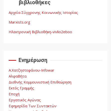
βιβλιοθήκες
λαών
3
Αρχεία Σύγχρονης Κοινωνικής Ιστορίας
Η ένδεια της σοσιαλιστικής
σκέψης: Η
Marxists.org
Νεοαποικιοκρατία και η
Απουσία Ιστορικής
Ηλεκτρονική Βιβλιοθήκη-vivlio2eboo
Εμπειρίας στην Οικοδόμηση
4
του Σοσιαλισμού στον
Παγκόσμιο Νότο
Ενημέρωση
Αυγή: Μαρξισμός και Εθνική
Απελευθέρωση
Α.Χατζηστεφάνου-Infowar
5
ΑλφαΒήτα
Διεθνής Κομμουνιστική Επιθεώρηση
Εκτός Γραμμής
Εποχή
Εργατικός Αγώνας
Εφημερίδα Των Συντακτών