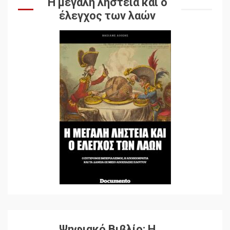
Η μεγάλη ληστεία και ο
έλεγχος των λαών
Ψηφιακό Βιβλίο: Η