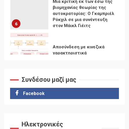
Αποσύνδεση με κινεζικά
χαρακτηριστικά
7
Ενότητα της
αντιιμπεριαλιστικής,
κομμουνιστικής και
ριζοσπαστικής, Αριστεράς
και ανασυγκρότηση του
1
Κομμουνιστικού Κινήματος
Συνδέσου μαζί μας
Για την απόφαση του 4ου
Συνεδρίου του Αριστερού
Ρεύματος
Facebook
2
Δωρεάν βιβλίο από το
Documento: Η μεγάλη
Ηλεκτρονικές
ληστεία και ο έλεγχος των