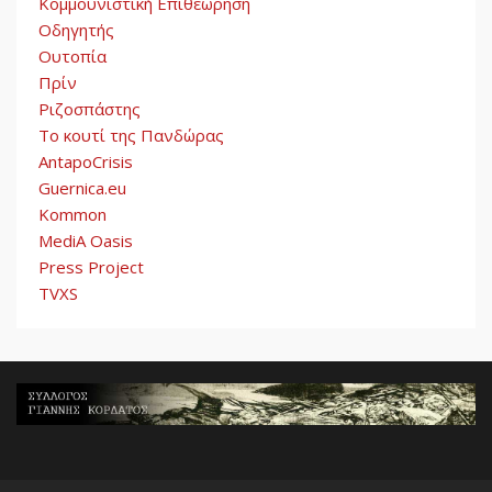
Κομμουνιστική Επιθεώρηση
Οδηγητής
Ουτοπία
Πρίν
Ριζοσπάστης
Το κουτί της Πανδώρας
AntapoCrisis
Guernica.eu
Kommon
MediA Oasis
Press Project
TVXS