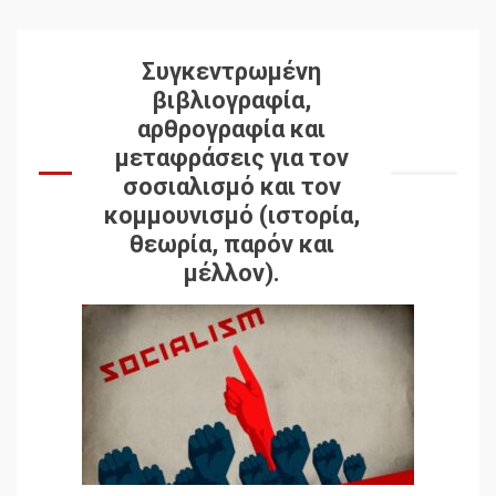
Συγκεντρωμένη
βιβλιογραφία,
αρθρογραφία και
μεταφράσεις για τον
σοσιαλισμό και τον
κομμουνισμό (ιστορία,
θεωρία, παρόν και
μέλλον).
Δωρεάν βιβλίο από το
Documento: Η μεγάλη
ληστεία και ο έλεγχος των
λαών
3
Η ένδεια της σοσιαλιστικής
σκέψης: Η