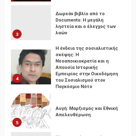
Η ένδεια της σοσιαλιστικής
σκέψης: Η
Νεοαποικιοκρατία και η
Απουσία Ιστορικής
Εμπειρίας στην Οικοδόμηση
4
του Σοσιαλισμού στον
Παγκόσμιο Νότο
Αυγή: Μαρξισμός και Εθνική
Απελευθέρωση
5
Μια κριτική εκ των έσω της
βιομηχανίας θεωρίας της
αυτοκρατορίας: Ο Γκαμπριέλ
Ρόκχιλ σε μια συνέντευξη
6
στον Μάικλ Γιέιτς