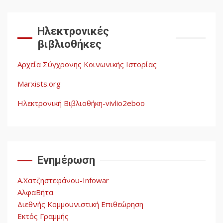
Δωρεάν βιβλίο από το
Documento: Η μεγάλη
Ηλεκτρονικές
ληστεία και ο έλεγχος των
βιβλιοθήκες
λαών
3
Αρχεία Σύγχρονης Κοινωνικής Ιστορίας
Η ένδεια της σοσιαλιστικής
σκέψης: Η
Marxists.org
Νεοαποικιοκρατία και η
Απουσία Ιστορικής
Ηλεκτρονική Βιβλιοθήκη-vivlio2eboo
Εμπειρίας στην Οικοδόμηση
4
του Σοσιαλισμού στον
Παγκόσμιο Νότο
Ενημέρωση
Αυγή: Μαρξισμός και Εθνική
Απελευθέρωση
Α.Χατζηστεφάνου-Infowar
5
ΑλφαΒήτα
Διεθνής Κομμουνιστική Επιθεώρηση
Εκτός Γραμμής