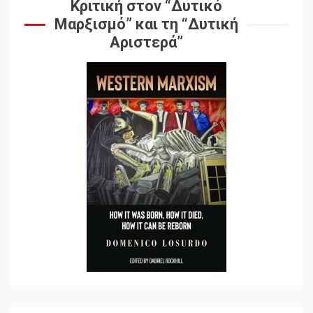
Κριτική στον “Δυτικό
Μαρξισμό” και τη “Δυτική
Αποσύνδεση με κινεζικά
Αριστερά”
χαρακτηριστικά
7
Ενότητα της
αντιιμπεριαλιστικής,
κομμουνιστικής και
ριζοσπαστικής, Αριστεράς
και ανασυγκρότηση του
1
Κομμουνιστικού Κινήματος
Για την απόφαση του 4ου
Συνεδρίου του Αριστερού
Ρεύματος
2
Δωρεάν βιβλίο από το