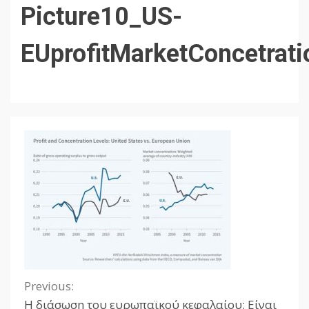
Picture10_US-
EUprofitMarketConcetrati
Previous:
Continue
Η διάσωση του ευρωπαϊκού κεφαλαίου: Είναι