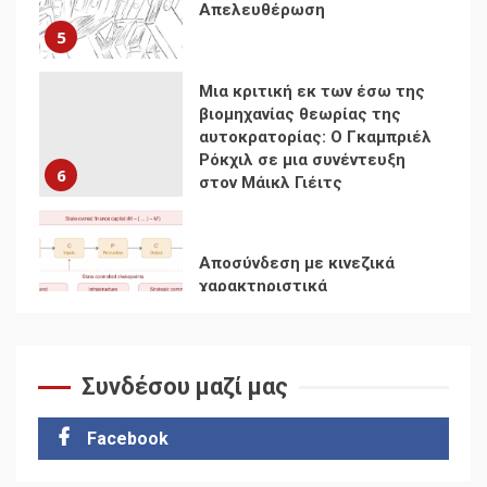
Ρόκχιλ σε μια συνέντευξη
6
στον Μάικλ Γιέιτς
Αποσύνδεση με κινεζικά
χαρακτηριστικά
7
Ενότητα της
αντιιμπεριαλιστικής,
κομμουνιστικής και
ριζοσπαστικής, Αριστεράς
και ανασυγκρότηση του
1
Κομμουνιστικού Κινήματος
Συνδέσου μαζί μας
Για την απόφαση του 4ου
Συνεδρίου του Αριστερού
Ρεύματος
Facebook
2