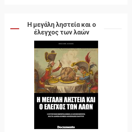
Η μεγάλη ληστεία και ο
έλεγχος των λαών