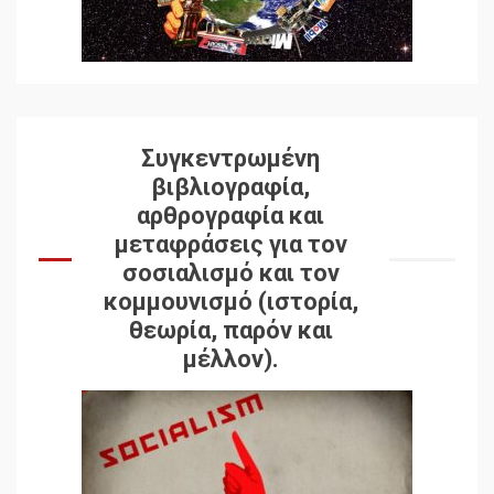
Συγκεντρωμένη
βιβλιογραφία,
αρθρογραφία και
μεταφράσεις για τον
σοσιαλισμό και τον
κομμουνισμό (ιστορία,
θεωρία, παρόν και
μέλλον).
Δωρεάν βιβλίο από το
Documento: Η μεγάλη
ληστεία και ο έλεγχος των
λαών