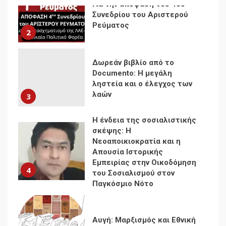
Documento: Η μεγάλη
ληστεία και ο έλεγχος των
λαών
3
Η ένδεια της σοσιαλιστικής
σκέψης: Η
Νεοαποικιοκρατία και η
Απουσία Ιστορικής
Εμπειρίας στην Οικοδόμηση
4
του Σοσιαλισμού στον
Παγκόσμιο Νότο
Αυγή: Μαρξισμός και Εθνική
Απελευθέρωση
5
Μια κριτική εκ των έσω της
βιομηχανίας θεωρίας της
αυτοκρατορίας: Ο Γκαμπριέλ