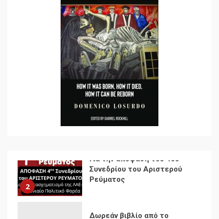
Ενότητα της
αντιιμπεριαλιστικής,
κομμουνιστικής και
ριζοσπαστικής, Αριστεράς
και ανασυγκρότηση του
1
Κομμουνιστικού Κινήματος
Για την απόφαση του 4ου
Συνεδρίου του Αριστερού
Ρεύματος
2
Δωρεάν βιβλίο από το
Documento: Η μεγάλη
ληστεία και ο έλεγχος των
λαών
3
Η ένδεια της σοσιαλιστικής
σκέψης: Η