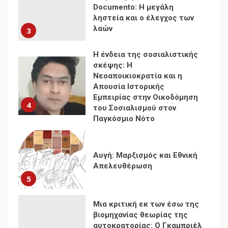
Νεοαποικιοκρατία και η
Απουσία Ιστορικής
Εμπειρίας στην Οικοδόμηση
4
του Σοσιαλισμού στον
Παγκόσμιο Νότο
Αυγή: Μαρξισμός και Εθνική
Απελευθέρωση
5
Μια κριτική εκ των έσω της
βιομηχανίας θεωρίας της
αυτοκρατορίας: Ο Γκαμπριέλ
Ρόκχιλ σε μια συνέντευξη
6
στον Μάικλ Γιέιτς
Αποσύνδεση με κινεζικά
χαρακτηριστικά