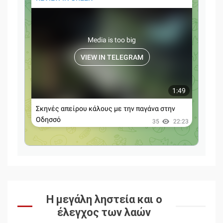
Η μεγάλη ληστεία και ο
έλεγχος των λαών