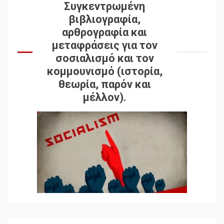
Συγκεντρωμένη
βιβλιογραφία,
αρθρογραφία και
μεταφράσεις για τον
σοσιαλισμό και τον
κομμουνισμό (ιστορία,
θεωρία, παρόν και
μέλλον).
Δωρεάν βιβλίο από το
Documento: Η μεγάλη
ληστεία και ο έλεγχος των
λαών
3
Η ένδεια της σοσιαλιστικής
σκέψης: Η
Νεοαποικιοκρατία και η
Απουσία Ιστορικής