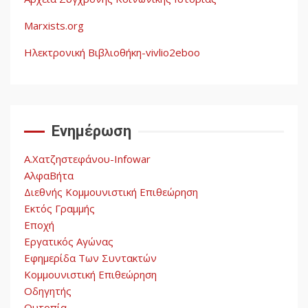
Η ένδεια της σοσιαλιστικής
σκέψης: Η
Marxists.org
Νεοαποικιοκρατία και η
Απουσία Ιστορικής
Ηλεκτρονική Βιβλιοθήκη-vivlio2eboo
Εμπειρίας στην Οικοδόμηση
4
του Σοσιαλισμού στον
Παγκόσμιο Νότο
Ενημέρωση
Αυγή: Μαρξισμός και Εθνική
Απελευθέρωση
Α.Χατζηστεφάνου-Infowar
5
ΑλφαΒήτα
Διεθνής Κομμουνιστική Επιθεώρηση
Εκτός Γραμμής
Εποχή
Εργατικός Αγώνας
Εφημερίδα Των Συντακτών
Κομμουνιστική Επιθεώρηση
Οδηγητής
Ουτοπία