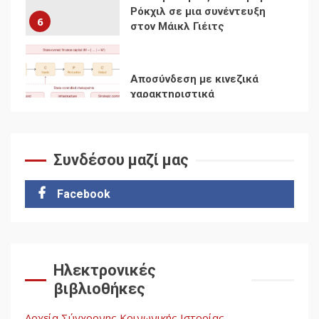
7
Ενότητα της
αντιιμπεριαλιστικής,
κομμουνιστικής και
ριζοσπαστικής, Αριστεράς
και ανασυγκρότηση του
1
Κομμουνιστικού Κινήματος
Συνδέσου μαζί μας
Για την απόφαση του 4ου
Συνεδρίου του Αριστερού
Ρεύματος
Facebook
2
Δωρεάν βιβλίο από το
Documento: Η μεγάλη
Ηλεκτρονικές
ληστεία και ο έλεγχος των
βιβλιοθήκες
λαών
3
Αρχεία Σύγχρονης Κοινωνικής Ιστορίας