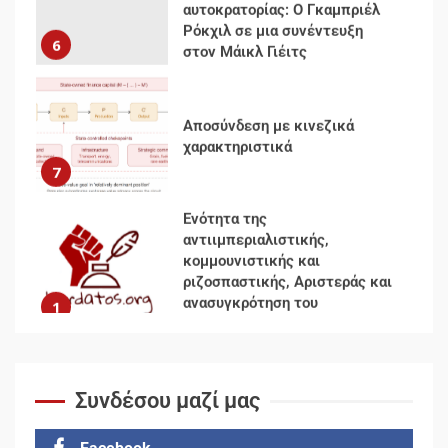
Ρόκχιλ σε μια συνέντευξη
6
στον Μάικλ Γιέιτς
Αποσύνδεση με κινεζικά
χαρακτηριστικά
7
Ενότητα της
αντιιμπεριαλιστικής,
κομμουνιστικής και
ριζοσπαστικής, Αριστεράς και
ανασυγκρότηση του
1
Κομμουνιστικού Κινήματος
Για την απόφαση του 4ου
Συνεδρίου του Αριστερού
Συνδέσου μαζί μας
Ρεύματος
2