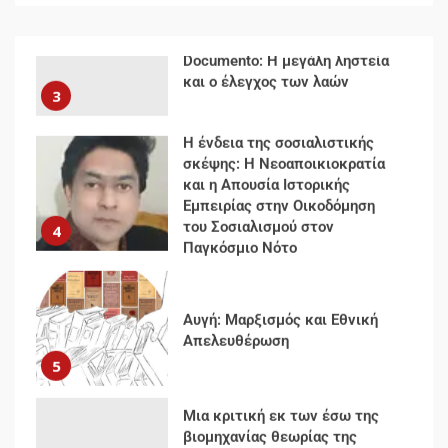
Δωρεάν βιβλίο από το
Documento: Η μεγάλη ληστεία
και ο έλεγχος των λαών
3
Η ένδεια της σοσιαλιστικής
σκέψης: Η Νεοαποικιοκρατία
και η Απουσία Ιστορικής
Εμπειρίας στην Οικοδόμηση
του Σοσιαλισμού στον
4
Παγκόσμιο Νότο
Αυγή: Μαρξισμός και Εθνική
Απελευθέρωση
5
Μια κριτική εκ των έσω της
βιομηχανίας θεωρίας της
αυτοκρατορίας: Ο Γκαμπριέλ