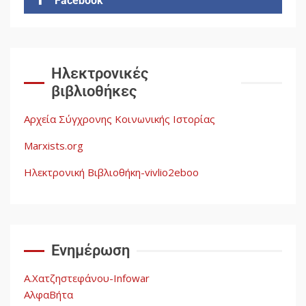
Facebook
Δωρεάν βιβλίο από το
Documento: Η μεγάλη ληστεία
και ο έλεγχος των λαών
3
Ηλεκτρονικές
βιβλιοθήκες
Η ένδεια της σοσιαλιστικής
σκέψης: Η Νεοαποικιοκρατία
Αρχεία Σύγχρονης Κοινωνικής Ιστορίας
και η Απουσία Ιστορικής
Εμπειρίας στην Οικοδόμηση
Marxists.org
του Σοσιαλισμού στον
4
Παγκόσμιο Νότο
Ηλεκτρονική Βιβλιοθήκη-vivlio2eboo
Αυγή: Μαρξισμός και Εθνική
Απελευθέρωση
Ενημέρωση
5
Α.Χατζηστεφάνου-Infowar
ΑλφαΒήτα