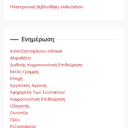
4
Παγκόσμιο Νότο
Ηλεκτρονική Βιβλιοθήκη-vivlio2eboo
Αυγή: Μαρξισμός και Εθνική
Απελευθέρωση
Ενημέρωση
5
Α.Χατζηστεφάνου-Infowar
ΑλφαΒήτα
Διεθνής Κομμουνιστική Επιθεώρηση
Εκτός Γραμμής
Εποχή
Εργατικός Αγώνας
Εφημερίδα Των Συντακτών
Κομμουνιστική Επιθεώρηση
Οδηγητής
Ουτοπία
Πρίν
Ριζοσπάστης