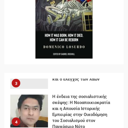
ριζοσπαστικής, Αριστεράς και
ανασυγκρότηση του
1
Κομμουνιστικού Κινήματος
Για την απόφαση του 4ου
Συνεδρίου του Αριστερού
Ρεύματος
2
Δωρεάν βιβλίο από το
Documento: Η μεγάλη ληστεία
και ο έλεγχος των λαών
3
Η ένδεια της σοσιαλιστικής
σκέψης: Η Νεοαποικιοκρατία
και η Απουσία Ιστορικής
Εμπειρίας στην Οικοδόμηση
του Σοσιαλισμού στον
4
Παγκόσμιο Νότο