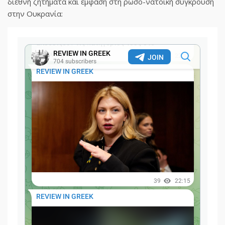
διεθνή ζητήματα και έμφαση στη ρωσο-νατοϊκή σύγκρουση
στην Ουκρανία: