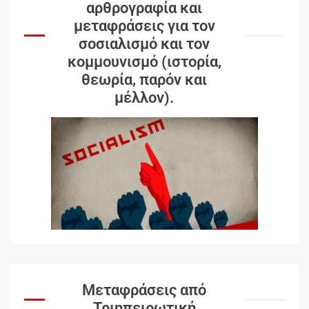
αρθρογραφία και
μεταφράσεις για τον
σοσιαλισμό και τον
κομμουνισμό (ιστορία,
θεωρία, παρόν και
μέλλον).
Δωρεάν βιβλίο από το
Documento: Η μεγάλη ληστεία
και ο έλεγχος των λαών
3
Η ένδεια της σοσιαλιστικής
σκέψης: Η Νεοαποικιοκρατία
και η Απουσία Ιστορικής
Εμπειρίας στην Οικοδόμηση
του Σοσιαλισμού στον
4
Μεταφράσεις από
Παγκόσμιο Νότο
Τριηπειρωτική