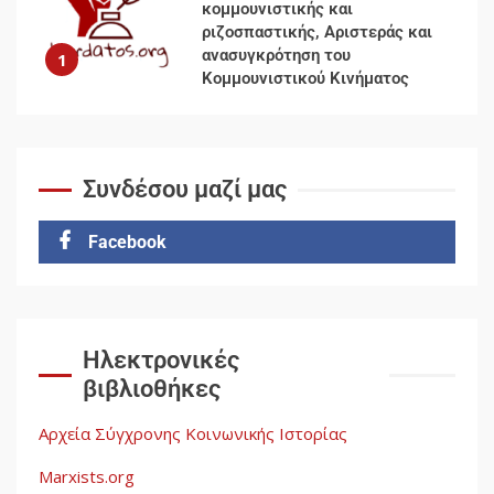
κομμουνιστικής και
ριζοσπαστικής, Αριστεράς και
ανασυγκρότηση του
1
Κομμουνιστικού Κινήματος
Για την απόφαση του 4ου
Συνεδρίου του Αριστερού
Συνδέσου μαζί μας
Ρεύματος
2
Facebook
Δωρεάν βιβλίο από το
Documento: Η μεγάλη ληστεία
και ο έλεγχος των λαών
3
Ηλεκτρονικές
βιβλιοθήκες
Η ένδεια της σοσιαλιστικής
σκέψης: Η Νεοαποικιοκρατία
Αρχεία Σύγχρονης Κοινωνικής Ιστορίας
και η Απουσία Ιστορικής
Εμπειρίας στην Οικοδόμηση
Marxists.org
του Σοσιαλισμού στον