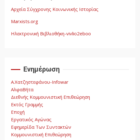
Αρχεία Σύγχρονης Κοινωνικής Ιστορίας
Η ένδεια της σοσιαλιστικής
σκέψης: Η
Marxists.org
Νεοαποικιοκρατία και η
Ηλεκτρονική Βιβλιοθήκη-vivlio2eboo
Απουσία Ιστορικής
Εμπειρίας στην Οικοδόμηση
4
του Σοσιαλισμού στον
Παγκόσμιο Νότο
Ενημέρωση
Αυγή: Μαρξισμός και Εθνική
Α.Χατζηστεφάνου-Infowar
Απελευθέρωση
ΑλφαΒήτα
5
Διεθνής Κομμουνιστική Επιθεώρηση
Εκτός Γραμμής
Εποχή
Εργατικός Αγώνας
Εφημερίδα Των Συντακτών
Κομμουνιστική Επιθεώρηση