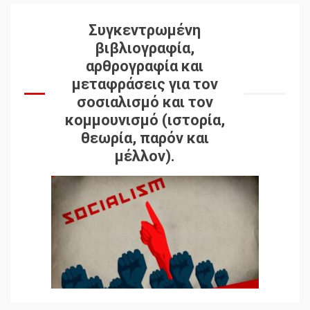
Συγκεντρωμένη
βιβλιογραφία,
αρθρογραφία και
μεταφράσεις για τον
σοσιαλισμό και τον
κομμουνισμό (ιστορία,
θεωρία, παρόν και
μέλλον).
Δωρεάν βιβλίο από το
Documento: Η μεγάλη
ληστεία και ο έλεγχος των
λαών
3
Η ένδεια της σοσιαλιστικής
σκέψης: Η
Νεοαποικιοκρατία και η