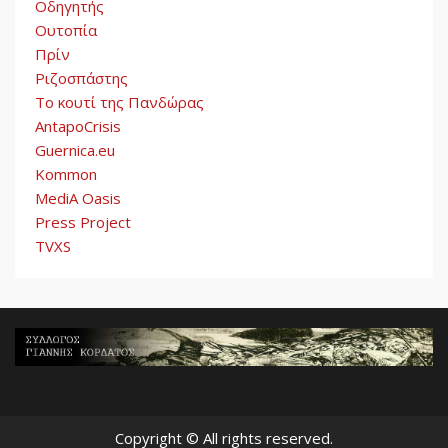
Οδηγητής
Ουτοπία
Πρίν
Ριζοσπάστης
Το κουτί της Πανδώρας
AntapoCrisis
Guernica.eu
Kommon
MediA Oasis
Press Project
TVXS
Copyright © All rights reserved.