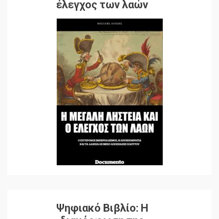
έλεγχος των λαών
Ψηφιακό Βιβλίο: Η