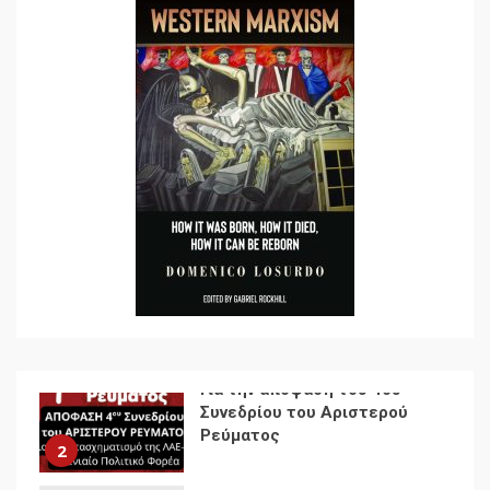
7
Ενότητα της
αντιιμπεριαλιστικής,
κομμουνιστικής και
ριζοσπαστικής, Αριστεράς
και ανασυγκρότηση του
1
Κομμουνιστικού Κινήματος
Για την απόφαση του 4ου
Συνεδρίου του Αριστερού
Ρεύματος
2
Δωρεάν βιβλίο από το
Documento: Η μεγάλη
ληστεία και ο έλεγχος των
λαών
3
Η ένδεια της σοσιαλιστικής