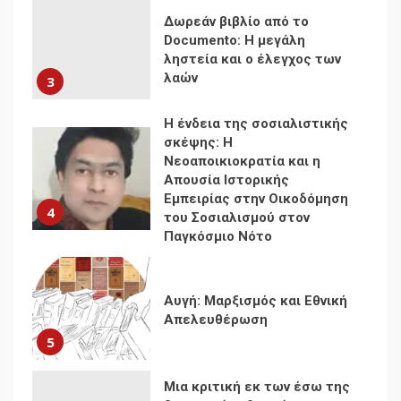
σκέψης: Η
Νεοαποικιοκρατία και η
Απουσία Ιστορικής
Εμπειρίας στην Οικοδόμηση
4
του Σοσιαλισμού στον
Παγκόσμιο Νότο
Αυγή: Μαρξισμός και Εθνική
Απελευθέρωση
5
Μια κριτική εκ των έσω της
βιομηχανίας θεωρίας της
αυτοκρατορίας: Ο Γκαμπριέλ
Ρόκχιλ σε μια συνέντευξη
6
στον Μάικλ Γιέιτς