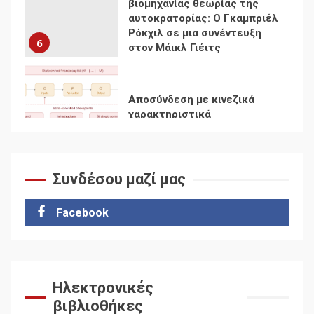
Αποσύνδεση με κινεζικά
χαρακτηριστικά
7
Ενότητα της
αντιιμπεριαλιστικής,
κομμουνιστικής και
ριζοσπαστικής, Αριστεράς
και ανασυγκρότηση του
1
Κομμουνιστικού Κινήματος
Συνδέσου μαζί μας
Για την απόφαση του 4ου
Συνεδρίου του Αριστερού
Facebook
Ρεύματος
2
Δωρεάν βιβλίο από το
Documento: Η μεγάλη
Ηλεκτρονικές
ληστεία και ο έλεγχος των
βιβλιοθήκες
λαών
3