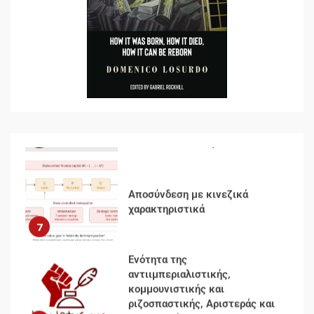
Αυγή: Μαρξισμός και Εθνική
Απελευθέρωση
5
Μια κριτική εκ των έσω της
βιομηχανίας θεωρίας της
αυτοκρατορίας: Ο Γκαμπριέλ
Ρόκχιλ σε μια συνέντευξη
6
στον Μάικλ Γιέιτς
Αποσύνδεση με κινεζικά
χαρακτηριστικά
7
Ενότητα της
αντιιμπεριαλιστικής,
κομμουνιστικής και
ριζοσπαστικής, Αριστεράς και