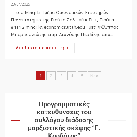
23/04/2025
του Minqi Li Τμήμα Οικονομικών Επιστημών
Πανεπιστήμιο της Γιούτα Σολτ Λέικ Σίτι, Γιούτα
84112
minqi.li@economics.utah.edu
μετ. Φίλιππος
Μπαρδουνιώτης επιμ. Διονύσης Περδίκης από...
Διαβάστε περισσότερα.
1
2
3
4
5
Next
Προγραμματικές
κατευθύνσεις του
συλλόγου διάδοσης
μαρξιστικής σκέψης “Γ.
Κορδάτος”