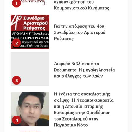
ανασυγκρότηση του
1
Κομμουνιστικού Κινήματος
Για την απόφαση του 4ου
Συνεδρίου του Αριστερού
Ρεύματος
2
Δωρεάν βιβλίο από το
Documento: Η μεγάλη ληστεία
και ο έλεγχος των λαών
3
Η ένδεια της σοσιαλιστικής
σκέψης: Η Νεοαποικιοκρατία
και η Απουσία Ιστορικής
Εμπειρίας στην Οικοδόμηση
του Σοσιαλισμού στον
4
Παγκόσμιο Νότο