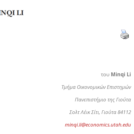
του
Minqi Li
Τμήμα Οικονομικών Επιστημών
Πανεπιστήμιο της Γιούτα
Σολτ Λέικ Σίτι, Γιούτα 84112
minqi.li@economics.utah.edu