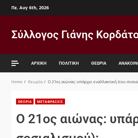
Πε. Αυγ 6th, 2026
Σύλλογος Γιάνης Κορδάτ
ΑΡΧΙΚΉ
ΠΟΛΙΤΙΚΉ
ΘΕΩΡΊΑ
ΑΝΑΚΟΙΝ
Home
Θεωρία
Ο 21ος αιώνας: υπάρχει εναλλακτική (του σοσια
ΘΕΩΡΊΑ
ΜΕΤΑΦΡΆΣΕΙΣ
Ο 21ος αιώνας: υπάρ