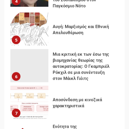
Αυγή: Μαρξισμός και Εθνική
Απελευθέρωση
5
Μια κριτική εκ των έσω της
βιομηχανίας θεωρίας της
αυτοκρατορίας: Ο Γκαμπριέλ
Ρόκχιλ σε μια συνέντευξη
6
στον Μάικλ Γιέιτς
Αποσύνδεση με κινεζικά
χαρακτηριστικά
7
Ενότητα της
αντιιμπεριαλιστικής,
κομμουνιστικής και
ριζοσπαστικής, Αριστεράς και
ανασυγκρότηση του