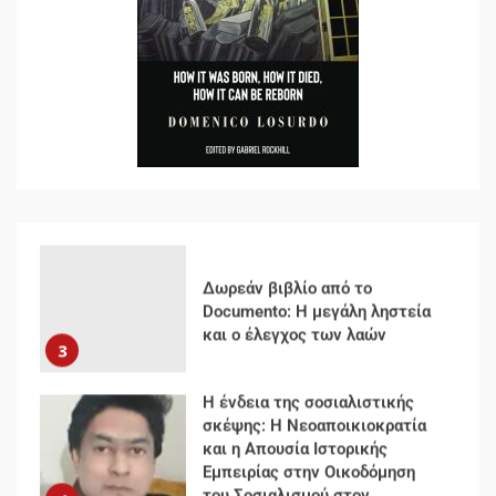
Για την απόφαση του 4ου
Συνεδρίου του Αριστερού
Ρεύματος
2
Δωρεάν βιβλίο από το
Documento: Η μεγάλη ληστεία
και ο έλεγχος των λαών
3
Η ένδεια της σοσιαλιστικής
σκέψης: Η Νεοαποικιοκρατία
και η Απουσία Ιστορικής
Εμπειρίας στην Οικοδόμηση
του Σοσιαλισμού στον
4
Παγκόσμιο Νότο