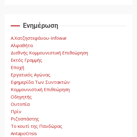
Αυγή: Μαρξισμός και Εθνική
Απελευθέρωση
Ενημέρωση
5
Α.Χατζηστεφάνου-Infowar
ΑλφαΒήτα
Διεθνής Κομμουνιστική Επιθεώρηση
Εκτός Γραμμής
Εποχή
Εργατικός Αγώνας
Εφημερίδα Των Συντακτών
Κομμουνιστική Επιθεώρηση
Οδηγητής
Ουτοπία
Πρίν
Ριζοσπάστης
Το κουτί της Πανδώρας
AntapoCrisis