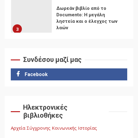
Δωρεάν βιβλίο από το
Documento: Η μεγάλη
ληστεία και ο έλεγχος των
λαών
3
Η ένδεια της σοσιαλιστικής
σκέψης: Η
Νεοαποικιοκρατία και η
Συνδέσου μαζί μας
Απουσία Ιστορικής
Εμπειρίας στην Οικοδόμηση
4
Facebook
του Σοσιαλισμού στον
Παγκόσμιο Νότο
Αυγή: Μαρξισμός και Εθνική
Ηλεκτρονικές
Απελευθέρωση
βιβλιοθήκες
5
Αρχεία Σύγχρονης Κοινωνικής Ιστορίας