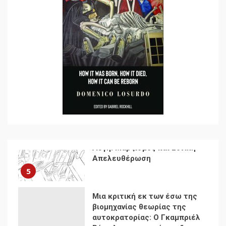
Documento: Η μεγάλη
ληστεία και ο έλεγχος των
λαών
3
Η ένδεια της σοσιαλιστικής
σκέψης: Η
Νεοαποικιοκρατία και η
Απουσία Ιστορικής
Εμπειρίας στην Οικοδόμηση
4
του Σοσιαλισμού στον
Παγκόσμιο Νότο
Αυγή: Μαρξισμός και Εθνική
Απελευθέρωση
5
Μια κριτική εκ των έσω της
βιομηχανίας θεωρίας της
αυτοκρατορίας: Ο Γκαμπριέλ