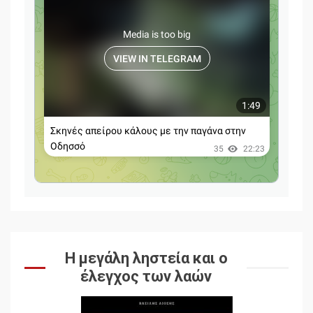
Η μεγάλη ληστεία και ο
έλεγχος των λαών