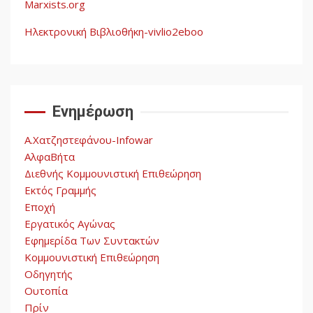
Marxists.org
Ηλεκτρονική Βιβλιοθήκη-vivlio2eboo
Ενημέρωση
Α.Χατζηστεφάνου-Infowar
ΑλφαΒήτα
Διεθνής Κομμουνιστική Επιθεώρηση
Εκτός Γραμμής
Εποχή
Εργατικός Αγώνας
Εφημερίδα Των Συντακτών
Κομμουνιστική Επιθεώρηση
Οδηγητής
Ουτοπία
Πρίν