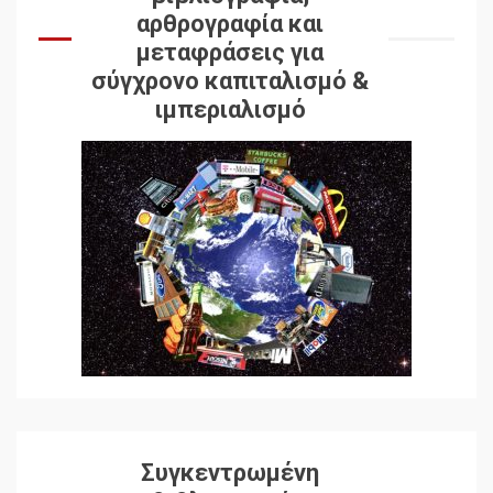
αρθρογραφία και
μεταφράσεις για
σύγχρονο καπιταλισμό &
ιμπεριαλισμό
Δωρεάν βιβλίο από το
Documento: Η μεγάλη
ληστεία και ο έλεγχος των
Συγκεντρωμένη
λαών