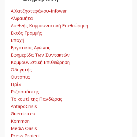
Α.Χατζηστεφάνου-Infowar
ΑλφαΒήτα
Διεθνής Κομμουνιστική Επιθεώρηση
Εκτός Γραμμής
Εποχή
Εργατικός Αγώνας
Εφημερίδα Των Συντακτών
Κομμουνιστική Επιθεώρηση
Οδηγητής
Ουτοπία
Πρίν
Ριζοσπάστης
Το κουτί της Πανδώρας
AntapoCrisis
Guernica.eu
Kommon
MediA Oasis
Press Project