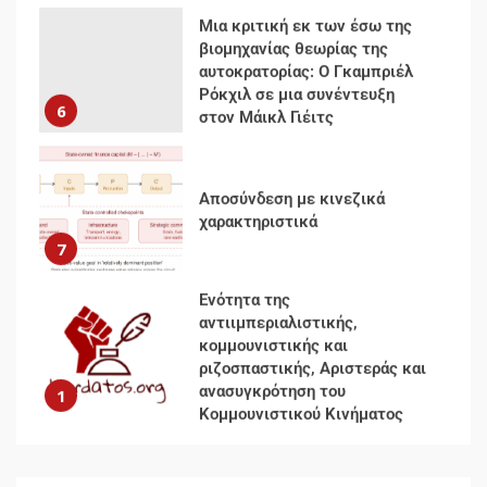
Μια κριτική εκ των έσω της
βιομηχανίας θεωρίας της
αυτοκρατορίας: Ο Γκαμπριέλ
Ρόκχιλ σε μια συνέντευξη
6
στον Μάικλ Γιέιτς
Αποσύνδεση με κινεζικά
χαρακτηριστικά
7
Ενότητα της
αντιιμπεριαλιστικής,
κομμουνιστικής και
ριζοσπαστικής, Αριστεράς και
ανασυγκρότηση του
1
Κομμουνιστικού Κινήματος
Για την απόφαση του 4ου