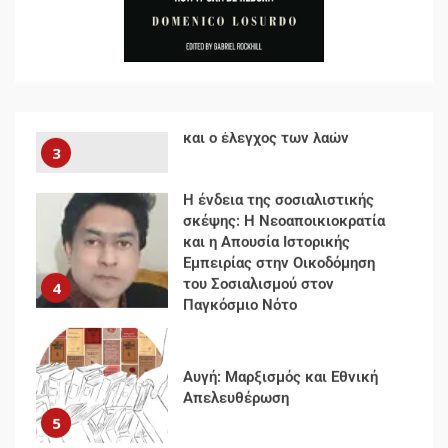
Ρεύματος
2
Δωρεάν βιβλίο από το
Documento: Η μεγάλη ληστεία
και ο έλεγχος των λαών
3
Η ένδεια της σοσιαλιστικής
σκέψης: Η Νεοαποικιοκρατία
και η Απουσία Ιστορικής
Εμπειρίας στην Οικοδόμηση
του Σοσιαλισμού στον
4
Παγκόσμιο Νότο
Αυγή: Μαρξισμός και Εθνική
Απελευθέρωση
5