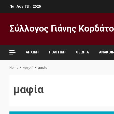
Skip
Πα. Αυγ 7th, 2026
to
content
Σύλλογος Γιάνης Κορδάτ
ΑΡΧΙΚΉ
ΠΟΛΙΤΙΚΉ
ΘΕΩΡΊΑ
ΑΝΑΚΟΙΝ
Home
Αρχική
μαφία
μαφία